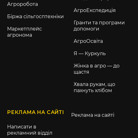
Агроробота
АгроЕкспедиція
Біржа сільгосптехніки
Гранти та програми
Маркетплейс
допомоги
агронома
АгроОсвіта
Я — Куркуль
Жінка в агро — до
щастя
Хвала рукам, що
пахнуть хлібом
РЕКЛАМА НА САЙТІ
Реклама на сайті
Написати в
рекламний відділ