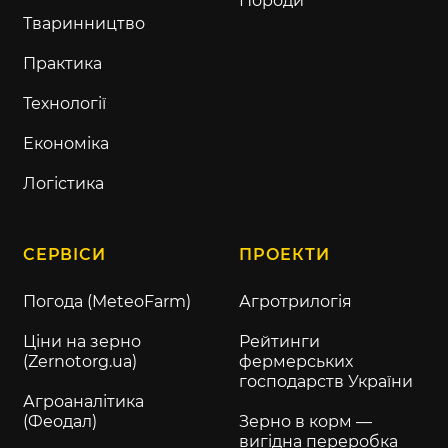
Породи
Тваринництво
Практика
Технології
Економіка
Логістика
СЕРВІСИ
ПРОЕКТИ
Погода (MeteoFarm)
Агротрилогія
Ціни на зерно
Рейтинги
(Zernotorg.ua)
фермерських
господарств України
Агроаналітика
(Феодал)
Зерно в корм —
вигідна переробка