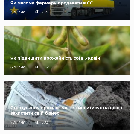
Як малому фермеру продавати в ЄС
3 липня
774
Як підвищити врожайність сої в Україні
6 липня
1 249
Страхування врожаю, як не «молитися» на дощ і
захистити свій бізнес
7 липня
503