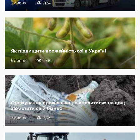
3 липня
824
Як підвищити врожайність сої в Україні
6 липня
1 316
Страхування врожаю, як не «молитися» на дощ і
захистити свій бізнес
7 липня
532