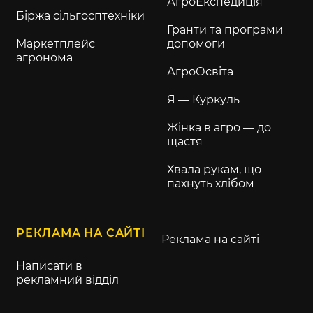
АгроЕкспедиція
Біржа сільгосптехніки
Гранти та програми
Маркетплейс
допомоги
агронома
АгроОсвіта
Я — Куркуль
Жінка в агро — до
щастя
Хвала рукам, що
пахнуть хлібом
РЕКЛАМА НА САЙТІ
Реклама на сайті
Написати в
рекламний відділ