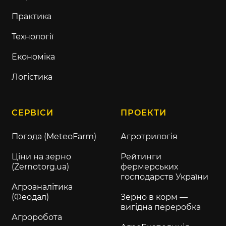
Практика
Технології
Економіка
Логістика
СЕРВІСИ
ПРОЕКТИ
Погода (MeteoFarm)
Агротрилогія
Ціни на зерно
Рейтинги
(Zernotorg.ua)
фермерських
господарств України
Агроаналітика
(Феодал)
Зерно в корм —
вигідна переробка
Агроробота