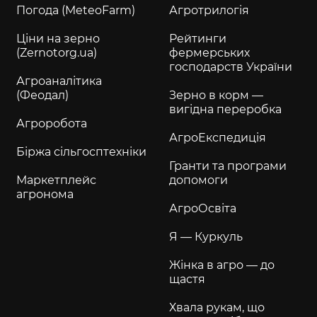
Погода (MeteoFarm)
Агротрилогія
Ціни на зерно
Рейтинги
(Zernotorg.ua)
фермерських
господарств України
Агроаналітика
(Феодал)
Зерно в корм —
вигідна переробка
Агроробота
АгроЕкспедиція
Біржа сільгосптехніки
Гранти та програми
Маркетплейс
допомоги
агронома
АгроОсвіта
Я — Куркуль
Жінка в агро — до
щастя
Хвала рукам, що