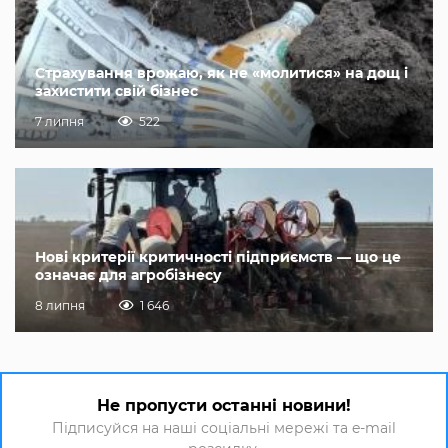
Страхування врожаю, як не «молитися» на дощ і
захистити свій бізнес
7 липня
522
Нові критерії критичності підприємств — що це
означає для агробізнесу
8 липня
1 646
Не пропусти останні новини!
Підписуйся на наші соціальні мережі та e-mail