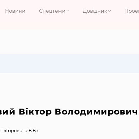
Новини
Спецтеми
Довідник
Прое
вий Віктор Володимирович
Г «Горового В.В.»