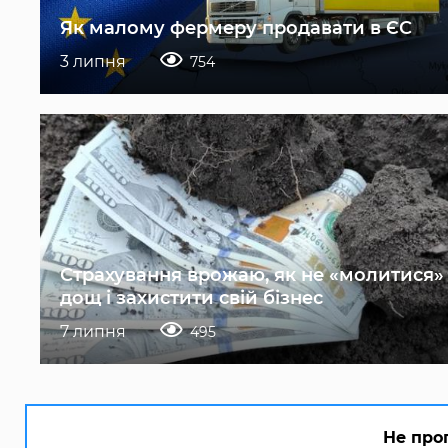
Як малому фермеру продавати в ЄС
3 липня
754
Страхування врожаю, як не «молитися»
дощ і захистити свій бізнес
7 липня
495
Не про