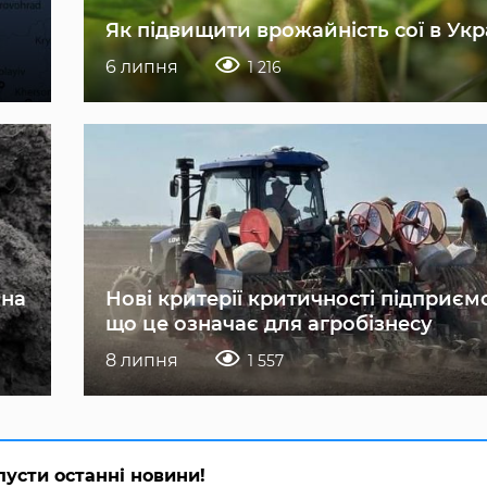
Як підвищити врожайність сої в Укр
6 липня
1 216
 на
Нові критерії критичності підприєм
що це означає для агробізнесу
8 липня
1 557
пусти останні новини!