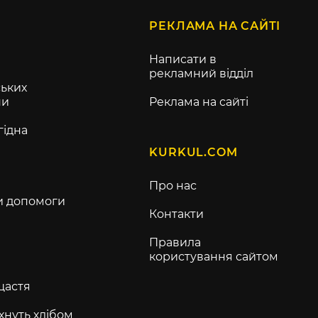
РЕКЛАМА НА САЙТІ
Написати в
рекламний відділ
ьких
ни
Реклама на сайті
гідна
KURKUL.COM
Про нас
и допомоги
Контакти
Правила
користування сайтом
щастя
хнуть хлібом