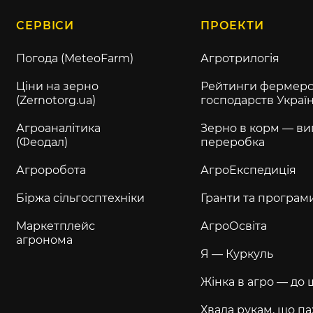
СЕРВІСИ
ПРОЕКТИ
Погода (MeteoFarm)
Агротрилогія
Ціни на зерно
Рейтинги фермерс
(Zernotorg.ua)
господарств Украї
Агроаналітика
Зерно в корм — ви
(Феодал)
переробка
Агроробота
АгроЕкспедиція
Біржа сільгосптехніки
Гранти та програм
Маркетплейс
АгроОсвіта
агронома
Я — Куркуль
Жінка в агро — до 
Хвала рукам, що па