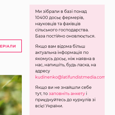
Ми зібрали в базі понад
10400 досьє фермерів,
науковців та фахівців
сільського господарства.
База постійно оновлюється.
ТЕРІАЛИ
Якщо вам відома більш
актуальна інформація по
якомусь досьє, ніж наявна в
нас, напишіть, будь ласка, на
адресу
kudinenko@latifundistmedia.com
.
Якщо ви не знайшли себе
тут, то
заповніть анкету
і
приєднуйтесь до куркулів зі
всієї України.