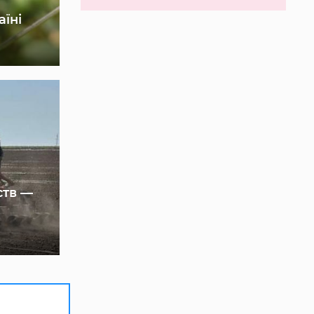
аїні
ств —