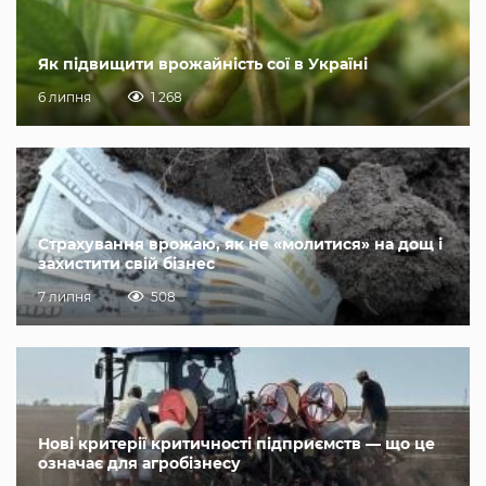
Як підвищити врожайність сої в Україні
6 липня
1 268
Страхування врожаю, як не «молитися» на дощ і
захистити свій бізнес
7 липня
508
Нові критерії критичності підприємств — що це
означає для агробізнесу