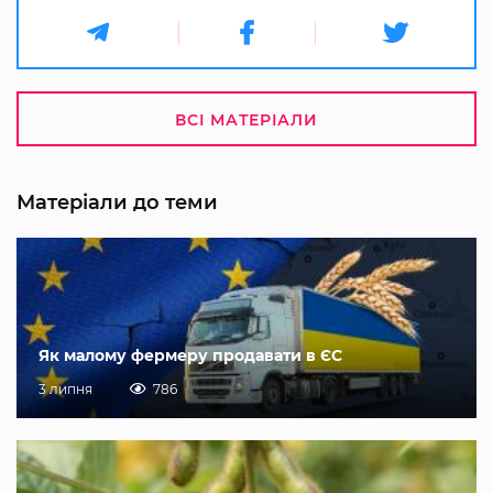
ВСІ МАТЕРІАЛИ
Матеріали до теми
Як малому фермеру продавати в ЄС
3 липня
786