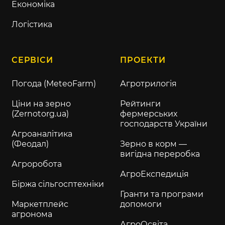
Економіка
Логістика
СЕРВІСИ
ПРОЕКТИ
Погода (MeteoFarm)
Агротрилогія
Ціни на зерно
Рейтинги
(Zernotorg.ua)
фермерських
господарств України
Агроаналітика
(Феодал)
Зерно в корм —
вигідна переробка
Агроробота
АгроЕкспедиція
Біржа сільгосптехніки
Гранти та програми
Маркетплейс
допомоги
агронома
АгроОсвіта