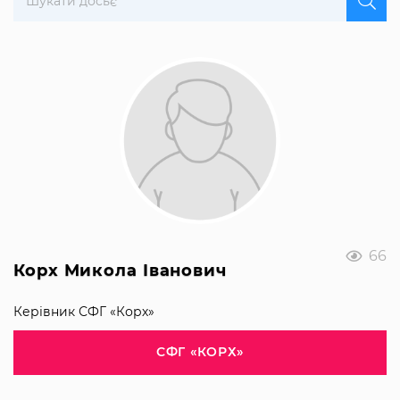
66
Корх Микола Іванович
Керівник СФГ «Корх»
СФГ «КОРХ»