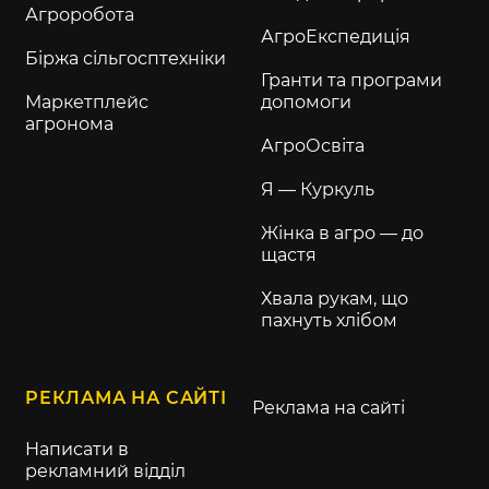
Агроробота
АгроЕкспедиція
Біржа сільгосптехніки
Гранти та програми
Маркетплейс
допомоги
агронома
АгроОсвіта
Я — Куркуль
Жінка в агро — до
щастя
Хвала рукам, що
пахнуть хлібом
РЕКЛАМА НА САЙТІ
Реклама на сайті
Написати в
рекламний відділ