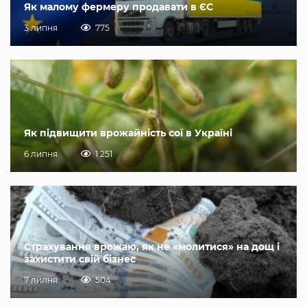
Як малому фермеру продавати в ЄС
3 липня
775
Як підвищити врожайність сої в Україні
6 липня
1 251
Страхування врожаю, як не «молитися» на дощ і
захистити свій бізнес
7 липня
504