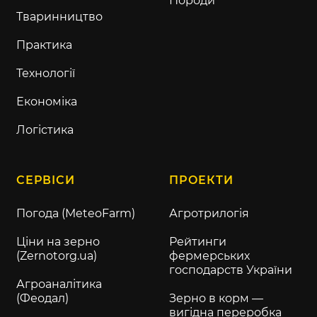
Породи
Тваринництво
Практика
Технології
Економіка
Логістика
СЕРВІСИ
ПРОЕКТИ
Погода (MeteoFarm)
Агротрилогія
Ціни на зерно
Рейтинги
(Zernotorg.ua)
фермерських
господарств України
Агроаналітика
(Феодал)
Зерно в корм —
вигідна переробка