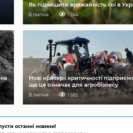
Як підвищити врожайність сої в Укр
6 липня
1 244
 на
Нові критерії критичності підприєм
що це означає для агробізнесу
8 липня
1 582
пусти останні новини!