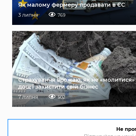
Як малому фермеру продавати в ЄС
3 липня
769
Страхування врожаю, як не «молитися»
дощ і захистити свій бізнес
7 липня
502
Не про