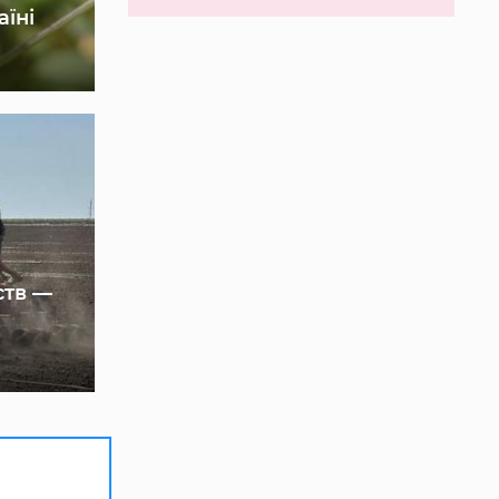
аїні
ств —