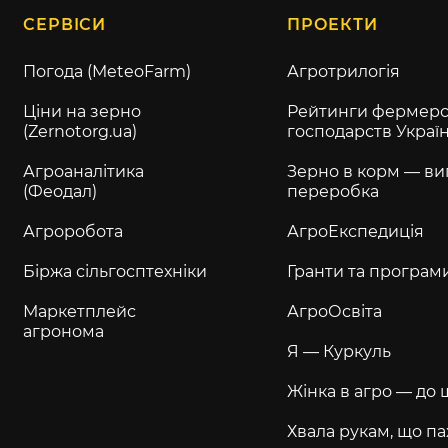
СЕРВІСИ
ПРОЕКТИ
Погода (MeteoFarm)
Агротрилогія
Ціни на зерно
Рейтинги фермерс
(Zernotorg.ua)
господарств Украї
Агроаналітика
Зерно в корм — ви
(Феодал)
переробка
Агроробота
АгроЕкспедиція
Біржа сільгосптехніки
Гранти та програм
Маркетплейс
АгроОсвіта
агронома
Я — Куркуль
Жінка в агро — до 
Хвала рукам, що па