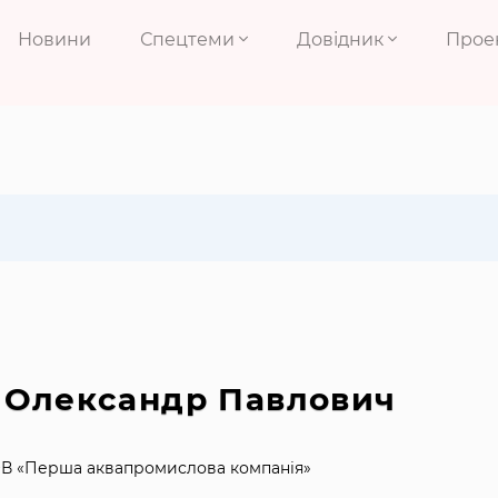
Новини
Спецтеми
Довідник
Прое
 Олександр Павлович
ОВ «Перша аквапромислова компанія»