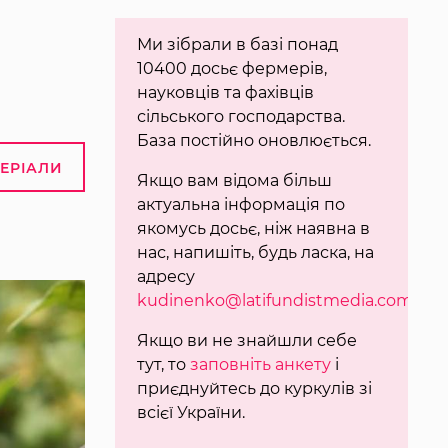
Ми зібрали в базі понад
10400 досьє фермерів,
науковців та фахівців
сільського господарства.
База постійно оновлюється.
ТЕРІАЛИ
Якщо вам відома більш
актуальна інформація по
якомусь досьє, ніж наявна в
нас, напишіть, будь ласка, на
адресу
kudinenko@latifundistmedia.com
.
Якщо ви не знайшли себе
тут, то
заповніть анкету
і
приєднуйтесь до куркулів зі
всієї України.