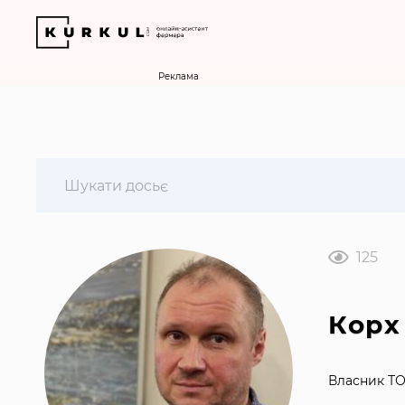
Реклама
125
Корх
Власник Т