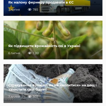
Як малому фермеру продавати в ЄС
3 липня
785
Як підвищити врожайність сої в Україні
6 липня
1 261
Страхування врожаю, як не «молитися» на дощ і
захистити свій бізнес
7 липня
507