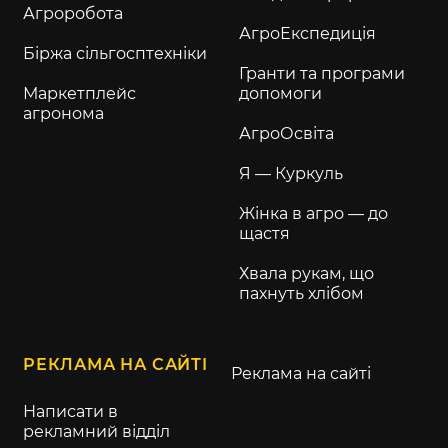
Агроробота
АгроЕкспедиція
Біржа сільгосптехніки
Гранти та програми
Маркетплейс
допомоги
агронома
АгроОсвіта
Я — Куркуль
Жінка в агро — до
щастя
Хвала рукам, що
пахнуть хлібом
РЕКЛАМА НА САЙТІ
Реклама на сайті
Написати в
рекламний відділ