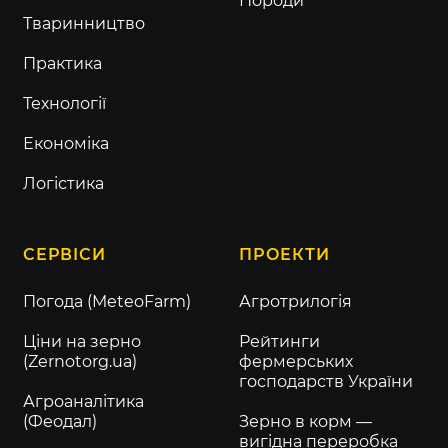
Породи
Тваринництво
Практика
Технології
Економіка
Логістика
СЕРВІСИ
ПРОЕКТИ
Погода (MeteoFarm)
Агротрилогія
Ціни на зерно
Рейтинги
(Zernotorg.ua)
фермерських
господарств України
Агроаналітика
(Феодал)
Зерно в корм —
вигідна переробка