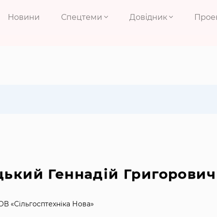
Новини
Спецтеми
Довідник
Прое
цький Геннадій Григорович
ОВ «Сільгосптехніка Нова»