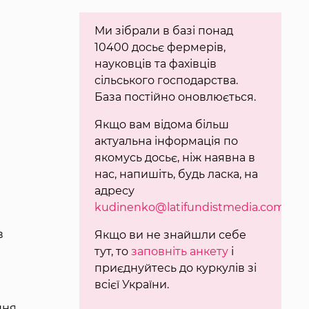
Ми зібрали в базі понад
10400 досьє фермерів,
науковців та фахівців
сільського господарства.
База постійно оновлюється.
Якщо вам відома більш
актуальна інформація по
якомусь досьє, ніж наявна в
нас, напишіть, будь ласка, на
адресу
kudinenko@latifundistmedia.com
.
в
Якщо ви не знайшли себе
тут, то
заповніть анкету
і
приєднуйтесь до куркулів зі
всієї України.
ння