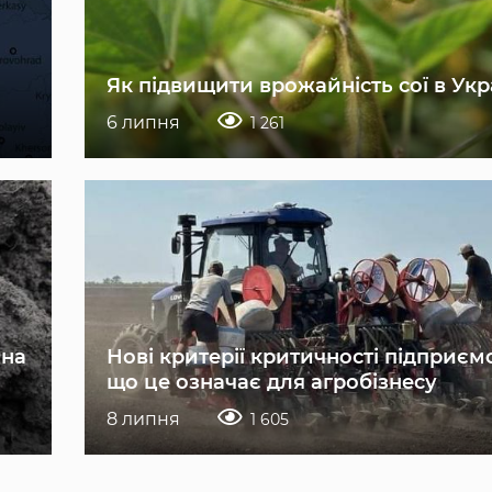
Як підвищити врожайність сої в Укр
6 липня
1 261
 на
Нові критерії критичності підприєм
що це означає для агробізнесу
8 липня
1 605