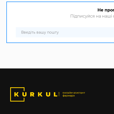
Не про
Підписуйся на наші с