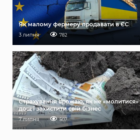
Як малому фермеру продавати в ЄС
3 липня
782
Страхування врожаю, як не «молитися»
дощ і захистити свій бізнес
7 липня
507