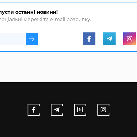
пусти останні новини!
оціальні мережі та e-mail розсилку.