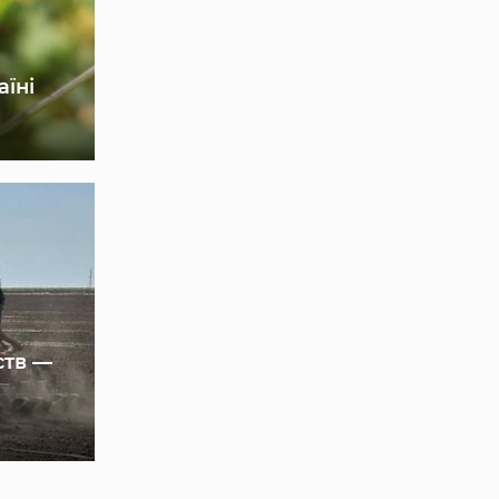
аїні
ств —