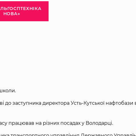
ІЛЬГОСПТЕХНІКА
НОВА»
школи.
і до заступника директора Усть-Кутської нафтобази 
часу працював на різних посадах у Володарці.
ника транспортного управління Державного Управлі