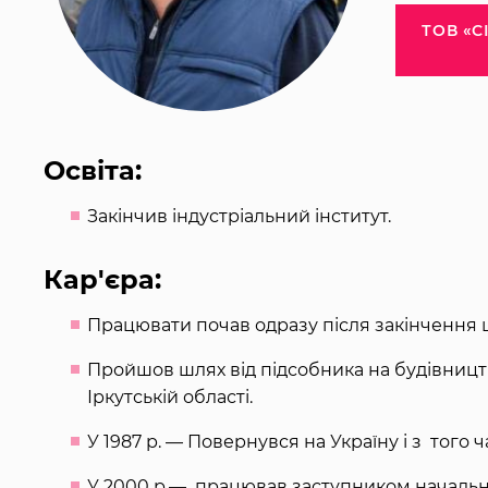
ТОВ «С
Освіта:
Закінчив індустріальний інститут.
Кар'єра:
Працювати почав одразу після закінчення 
Пройшов шлях від підсобника на будівництв
Іркутській області.
У 1987 р. — Повернувся на Україну і з того 
У 2000 р.— працював заступником началь