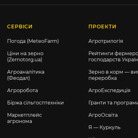
СЕРВІСИ
ПРОЕКТИ
Погода (MeteoFarm)
Агротрилогія
Ціни на зерно
Рейтинги фермерс
(Zernotorg.ua)
господарств Украї
Агроаналітика
Зерно в корм — ви
(Феодал)
переробка
Агроробота
АгроЕкспедиція
Біржа сільгосптехніки
Гранти та програм
Маркетплейс
АгроОсвіта
агронома
Я — Куркуль