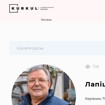
Реклама
738
Лапі
Керівник Т