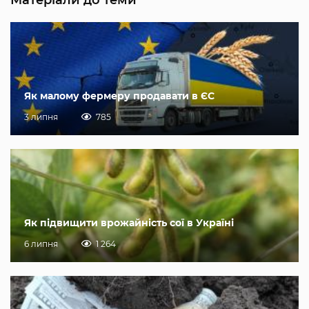
Як малому фермеру продавати в ЄС
3 липня
785
Як підвищити врожайність сої в Україні
6 липня
1 264