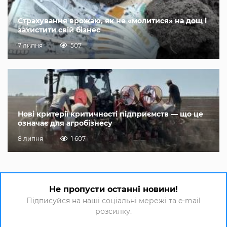
Страхування врожаю, як не «молитися» на дощ і
захистити свій бізнес
7 липня
507
Нові критерії критичності підприємств — що це
означає для агробізнесу
8 липня
1 607
Не пропусти останні новини!
Підписуйся на наші соціальні мережі та e-mail
розсилку.