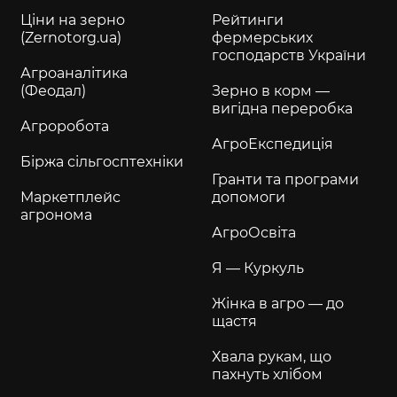
Ціни на зерно
Рейтинги
(Zernotorg.ua)
фермерських
господарств України
Агроаналітика
(Феодал)
Зерно в корм —
вигідна переробка
Агроробота
АгроЕкспедиція
Біржа сільгосптехніки
Гранти та програми
Маркетплейс
допомоги
агронома
АгроОсвіта
Я — Куркуль
Жінка в агро — до
щастя
Хвала рукам, що
пахнуть хлібом