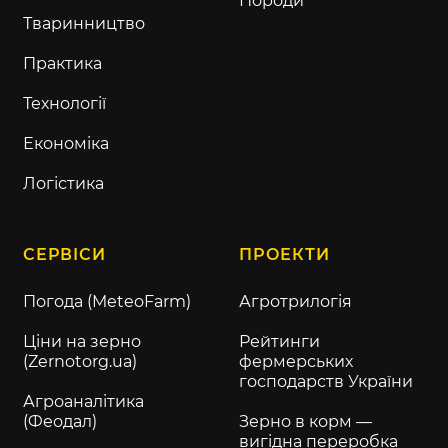
Породи
Тваринництво
Практика
Технології
Економіка
Логістика
СЕРВІСИ
ПРОЕКТИ
Погода (MeteoFarm)
Агротрилогія
Ціни на зерно
Рейтинги
(Zernotorg.ua)
фермерських
господарств України
Агроаналітика
(Феодал)
Зерно в корм —
вигідна переробка