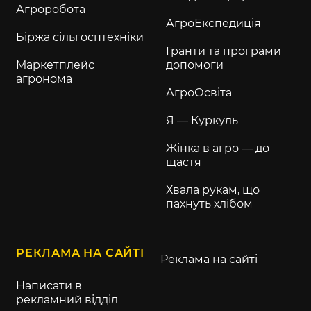
Агроробота
АгроЕкспедиція
Біржа сільгосптехніки
Гранти та програми
Маркетплейс
допомоги
агронома
АгроОсвіта
Я — Куркуль
Жінка в агро — до
щастя
Хвала рукам, що
пахнуть хлібом
РЕКЛАМА НА САЙТІ
Реклама на сайті
Написати в
рекламний відділ