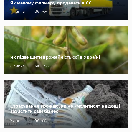
Як малому фермеру продавати в ЄС
3 липня
755
Як підвищити врожайність сої в Україні
6 липня
1 222
Страхування врожаю, як не «молитися» на дощ і
захистити свій бізнес
7 липня
497