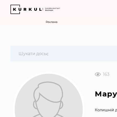
Реклама
163
Мару
Колишній д