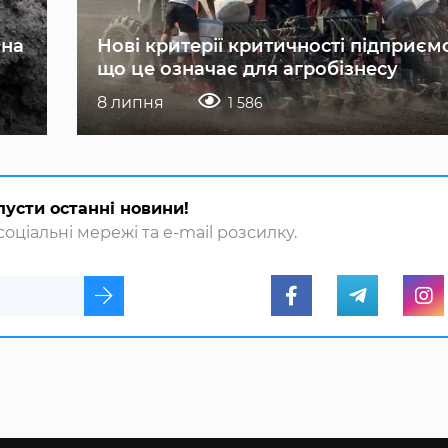
 на
Нові критерії критичності підприєм
що це означає для агробізнесу
8 липня
1 586
пусти останні новини!
оціальні мережі та e-mail розсилку.