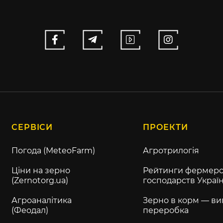
СЕРВІСИ
ПРОЕКТИ
Погода (MeteoFarm)
Агротрилогія
Ціни на зерно
Рейтинги фермерс
(Zernotorg.ua)
господарств Украї
Агроаналітика
Зерно в корм — ви
(Феодал)
переробка