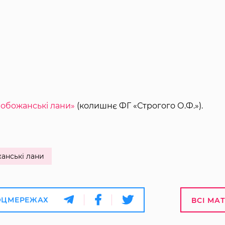
обожанські лани»
(колишнє ФГ «Строгого О.Ф.»).
анські лани
ОЦМЕРЕЖАХ
ВСІ МА