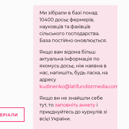
Ми зібрали в базі понад
10400 досьє фермерів,
науковців та фахівців
сільського господарства.
База постійно оновлюється.
Якщо вам відома більш
актуальна інформація по
якомусь досьє, ніж наявна в
нас, напишіть, будь ласка, на
адресу
kudinenko@latifundistmedia.com
.
Якщо ви не знайшли себе
тут, то
заповніть анкету
і
приєднуйтесь до куркулів зі
ТЕРІАЛИ
всієї України.