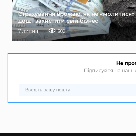
Страхування врожаю, як не «молитися»
дощ і захистити свій бізнес
7 липня
502
Не про
Підписуйся на наші с