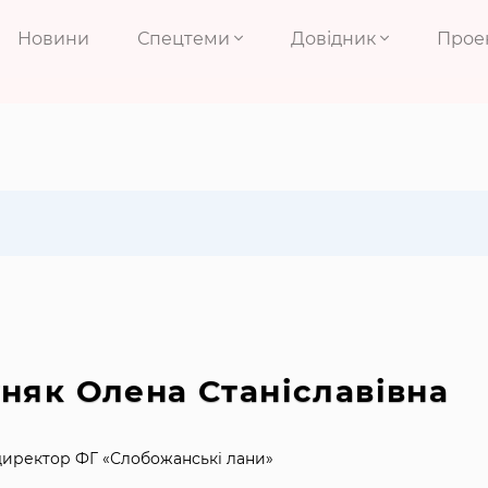
Новини
Спецтеми
Довідник
Прое
няк Олена Станіславівна
иректор ФГ «Слобожанські лани»