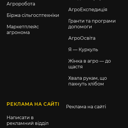
Агроробота
АгроЕкспедиція
Біржа сільгосптехніки
Гранти та програми
Маркетплейс
допомоги
агронома
АгроОсвіта
Я — Куркуль
Жінка в агро — до
щастя
Хвала рукам, що
пахнуть хлібом
РЕКЛАМА НА САЙТІ
Реклама на сайті
Написати в
рекламний відділ