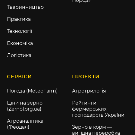
Породи
Тваринництво
Практика
Технології
Економіка
Логістика
СЕРВІСИ
ПРОЕКТИ
Погода (MeteoFarm)
Агротрилогія
Ціни на зерно
Рейтинги
(Zernotorg.ua)
фермерських
господарств України
Агроаналітика
(Феодал)
Зерно в корм —
вигідна переробка