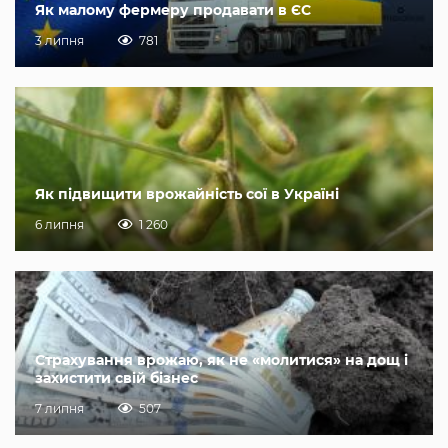
Як малому фермеру продавати в ЄС
3 липня
781
Як підвищити врожайність сої в Україні
6 липня
1 260
Страхування врожаю, як не «молитися» на дощ і
захистити свій бізнес
7 липня
507