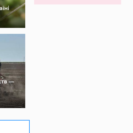
аїні
ств —