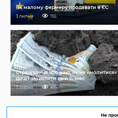
Як малому фермеру продавати в ЄС
3 липня
755
Страхування врожаю, як не «молитися»
дощ і захистити свій бізнес
7 липня
495
Не про