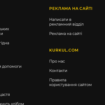
РЕКЛАМА НА САЙТІ
Написати в
рекламний відділ
ьких
ни
Реклама на сайті
гідна
KURKUL.COM
Про нас
и допомоги
Контакти
Правила
користування сайтом
щастя
хнуть хлібом