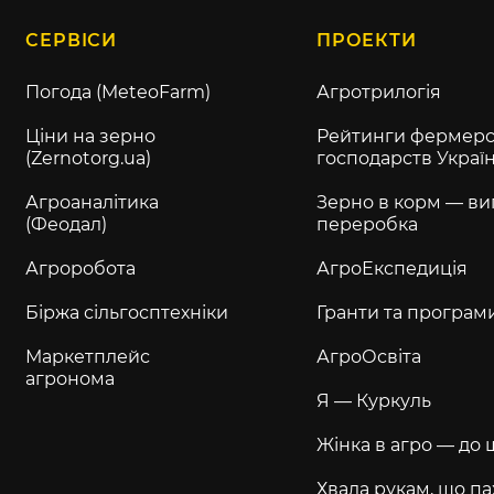
СЕРВІСИ
ПРОЕКТИ
Погода (MeteoFarm)
Агротрилогія
Ціни на зерно
Рейтинги фермерс
(Zernotorg.ua)
господарств Украї
Агроаналітика
Зерно в корм — ви
(Феодал)
переробка
Агроробота
АгроЕкспедиція
Біржа сільгосптехніки
Гранти та програм
Маркетплейс
АгроОсвіта
агронома
Я — Куркуль
Жінка в агро — до 
Хвала рукам, що па