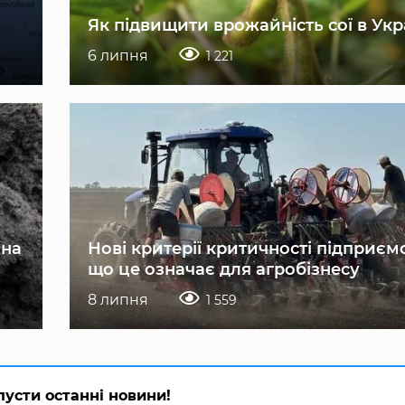
Як підвищити врожайність сої в Укр
6 липня
1 221
 на
Нові критерії критичності підприєм
що це означає для агробізнесу
8 липня
1 559
пусти останні новини!