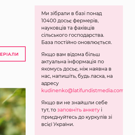
Ми зібрали в базі понад
10400 досьє фермерів,
науковців та фахівців
сільського господарства.
База постійно оновлюється.
ТЕРІАЛИ
Якщо вам відома більш
актуальна інформація по
якомусь досьє, ніж наявна в
нас, напишіть, будь ласка, на
адресу
kudinenko@latifundistmedia.com
.
Якщо ви не знайшли себе
тут, то
заповніть анкету
і
приєднуйтесь до куркулів зі
всієї України.