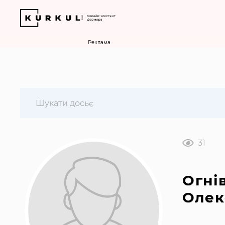
Реклама
31
Огні
Олек