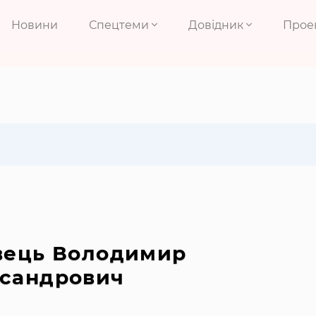
Новини
Спецтеми
Довідник
Прое
вець Володимир
сандрович