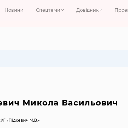
Новини
Спецтеми
Довідник
Прое
евич Микола Васильович
ФГ «Підкевич М.В.»