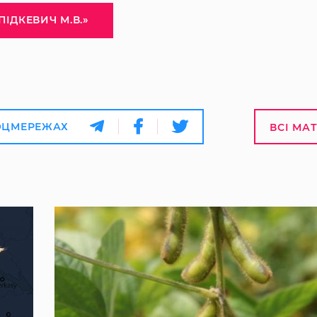
ПІДКЕВИЧ М.В.»
ОЦМЕРЕЖАХ
ВСІ МА