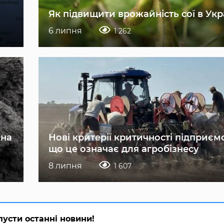
Як підвищити врожайність сої в Укр
6 липня
1 262
 на
Нові критерії критичності підприєм
що це означає для агробізнесу
8 липня
1 607
пусти останні новини!