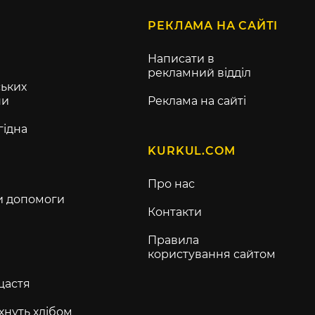
РЕКЛАМА НА САЙТІ
Написати в
рекламний відділ
ьких
ни
Реклама на сайті
гідна
KURKUL.COM
Про нас
и допомоги
Контакти
Правила
користування сайтом
щастя
хнуть хлібом