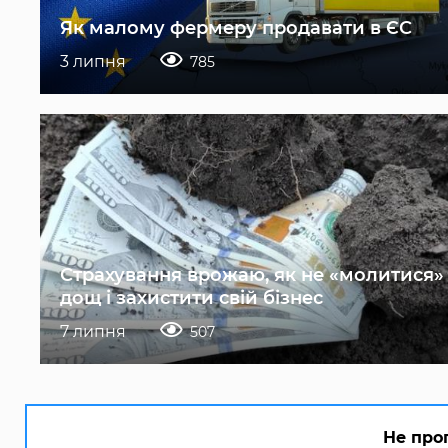
Як малому фермеру продавати в ЄС
3 липня
785
Страхування врожаю, як не «молитися»
дощ і захистити свій бізнес
7 липня
507
Не про