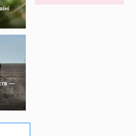
аїні
ств —