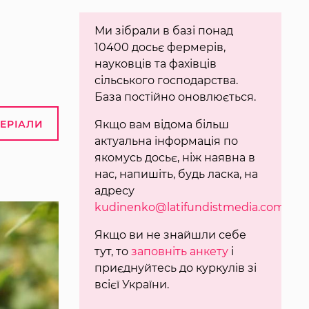
Ми зібрали в базі понад
10400 досьє фермерів,
науковців та фахівців
сільського господарства.
База постійно оновлюється.
ТЕРІАЛИ
Якщо вам відома більш
актуальна інформація по
якомусь досьє, ніж наявна в
нас, напишіть, будь ласка, на
адресу
kudinenko@latifundistmedia.com
.
Якщо ви не знайшли себе
тут, то
заповніть анкету
і
приєднуйтесь до куркулів зі
всієї України.