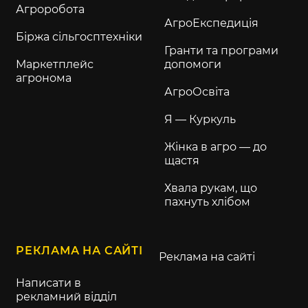
Агроробота
АгроЕкспедиція
Біржа сільгосптехніки
Гранти та програми
Маркетплейс
допомоги
агронома
АгроОсвіта
Я — Куркуль
Жінка в агро — до
щастя
Хвала рукам, що
пахнуть хлібом
РЕКЛАМА НА САЙТІ
Реклама на сайті
Написати в
рекламний відділ