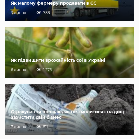
Як малому фермеру продавати в ЄС
3 липня
789
Як підвищити врожайність сої в Україні
6 липня
1 275
Страхування врожаю, як не «молитися» на дощ і
захистити свій бізнес
7 липня
511