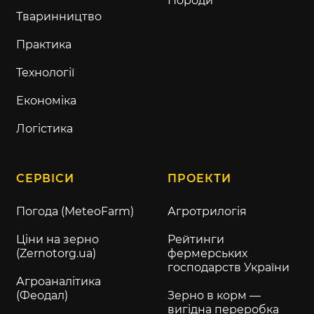
Породи
Тваринництво
Практика
Технології
Економіка
Логістика
СЕРВІСИ
ПРОЕКТИ
Погода (MeteoFarm)
Агротрилогія
Ціни на зерно
Рейтинги
(Zernotorg.ua)
фермерських
господарств України
Агроаналітика
(Феодал)
Зерно в корм —
вигідна переробка