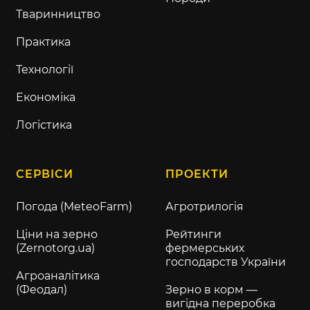
Тваринництво
Практика
Технології
Економіка
Логістика
СЕРВІСИ
ПРОЕКТИ
Погода (MeteoFarm)
Агротрилогія
Ціни на зерно
Рейтинги
(Zernotorg.ua)
фермерських
господарств України
Агроаналітика
(Феодал)
Зерно в корм —
вигідна переробка