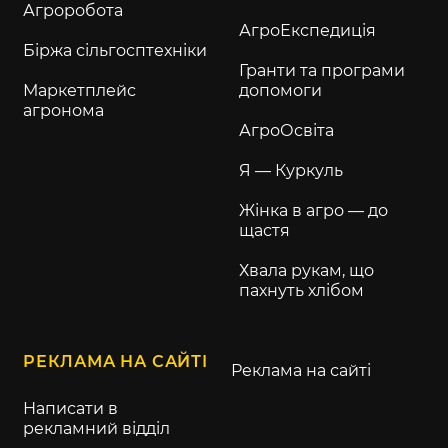
Агроробота
АгроЕкспедиція
Біржа сільгосптехніки
Гранти та програми
Маркетплейс
допомоги
агронома
АгроОсвіта
Я — Куркуль
Жінка в агро — до
щастя
Хвала рукам, що
пахнуть хлібом
РЕКЛАМА НА САЙТІ
Реклама на сайті
Написати в
рекламний відділ