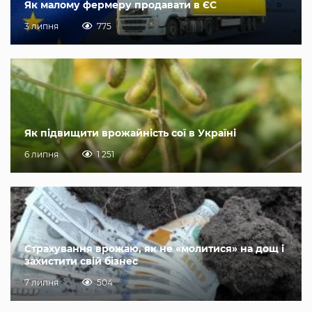
Як малому фермеру продавати в ЄС
3 липня
775
Як підвищити врожайність сої в Україні
6 липня
1 251
Страхування врожаю, як не «молитися» на дощ і
захистити свій бізнес
7 липня
504