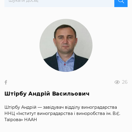
26
Штірбу Андрій Васильович
Штірбу Андрій — завідувач відділу виноградарства
ННЦ «Інститут виноградарства і виноробства ім. В.Є.
Таїрова» НААН