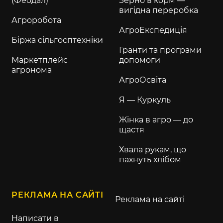
(Феодал)
Зерно в корм —
вигідна переробка
Агроробота
АгроЕкспедиція
Біржа сільгосптехніки
Гранти та програми
Маркетплейс
допомоги
агронома
АгроОсвіта
Я — Куркуль
Жінка в агро — до
щастя
Хвала рукам, що
пахнуть хлібом
РЕКЛАМА НА САЙТІ
Реклама на сайті
Написати в