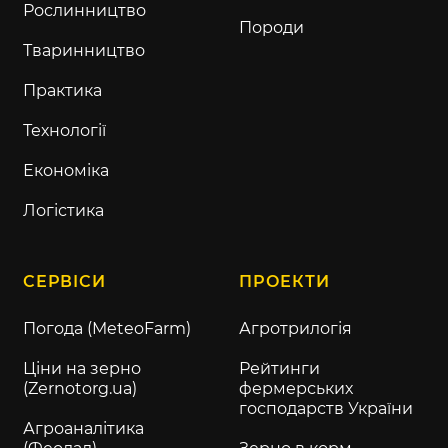
Рослинництво
Породи
Тваринництво
Практика
Технології
Економіка
Логістика
СЕРВІСИ
ПРОЕКТИ
Погода (MeteoFarm)
Агротрилогія
Ціни на зерно
Рейтинги
(Zernotorg.ua)
фермерських
господарств України
Агроаналітика