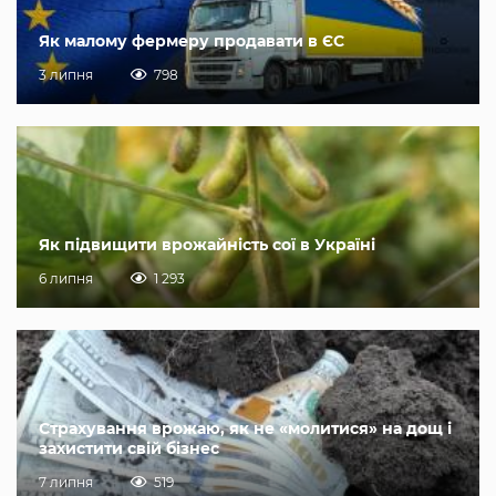
Як малому фермеру продавати в ЄС
3 липня
798
Як підвищити врожайність сої в Україні
6 липня
1 293
Страхування врожаю, як не «молитися» на дощ і
захистити свій бізнес
7 липня
519