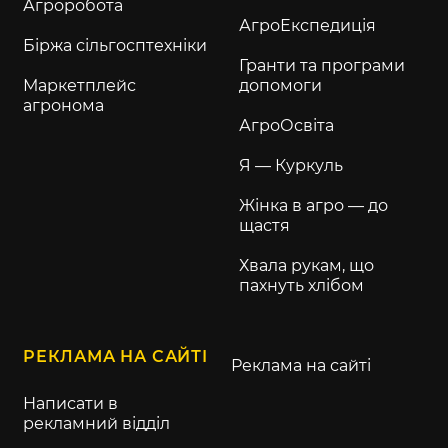
Агроробота
АгроЕкспедиція
Біржа сільгосптехніки
Гранти та програми
Маркетплейс
допомоги
агронома
АгроОсвіта
Я — Куркуль
Жінка в агро — до
щастя
Хвала рукам, що
пахнуть хлібом
РЕКЛАМА НА САЙТІ
Реклама на сайті
Написати в
рекламний відділ