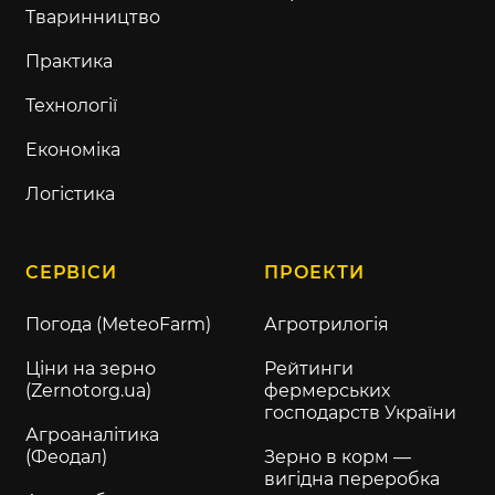
Тваринництво
Практика
Технології
Економіка
Логістика
СЕРВІСИ
ПРОЕКТИ
Погода (MeteoFarm)
Агротрилогія
Ціни на зерно
Рейтинги
(Zernotorg.ua)
фермерських
господарств України
Агроаналітика
(Феодал)
Зерно в корм —
вигідна переробка