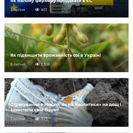
Як малому фермеру продавати в ЄС
3 липня
813
Як підвищити врожайність сої в Україні
6 липня
1 306
Страхування врожаю, як не «молитися» на дощ і
захистити свій бізнес
7 липня
525