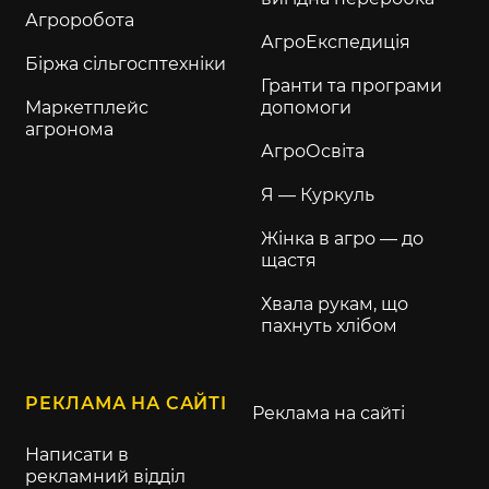
Агроробота
АгроЕкспедиція
Біржа сільгосптехніки
Гранти та програми
Маркетплейс
допомоги
агронома
АгроОсвіта
Я — Куркуль
Жінка в агро — до
щастя
Хвала рукам, що
пахнуть хлібом
РЕКЛАМА НА САЙТІ
Реклама на сайті
Написати в
рекламний відділ