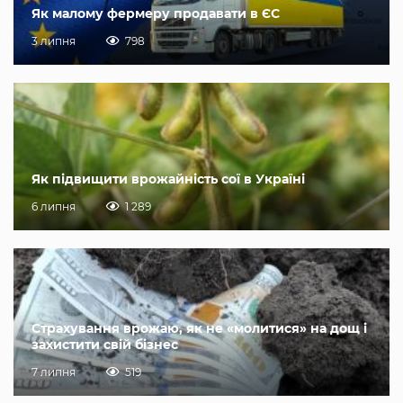
Як малому фермеру продавати в ЄС
3 липня
798
Як підвищити врожайність сої в Україні
6 липня
1 289
Страхування врожаю, як не «молитися» на дощ і
захистити свій бізнес
7 липня
519