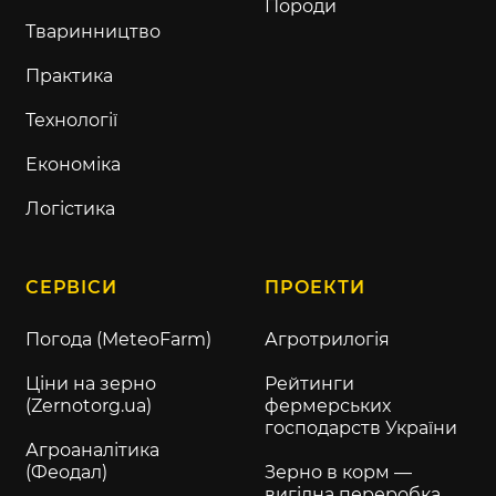
Породи
Тваринництво
Практика
Технології
Економіка
Логістика
СЕРВІСИ
ПРОЕКТИ
Погода (MeteoFarm)
Агротрилогія
Ціни на зерно
Рейтинги
(Zernotorg.ua)
фермерських
господарств України
Агроаналітика
(Феодал)
Зерно в корм —
вигідна переробка