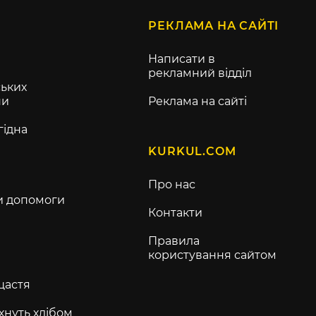
РЕКЛАМА НА САЙТІ
Написати в
рекламний відділ
ьких
ни
Реклама на сайті
гідна
KURKUL.COM
Про нас
и допомоги
Контакти
Правила
користування сайтом
щастя
хнуть хлібом