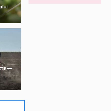
аїні
ств —