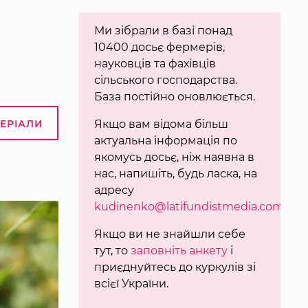
Ми зібрали в базі понад
10400 досьє фермерів,
науковців та фахівців
сільського господарства.
База постійно оновлюється.
ТЕРІАЛИ
Якщо вам відома більш
актуальна інформація по
якомусь досьє, ніж наявна в
нас, напишіть, будь ласка, на
адресу
kudinenko@latifundistmedia.com
.
Якщо ви не знайшли себе
тут, то
заповніть анкету
і
приєднуйтесь до куркулів зі
всієї України.