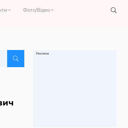
кти
Фото/Відео
Реклама
вич