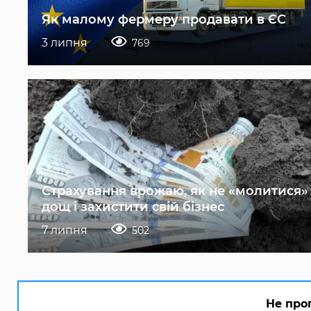
Як малому фермеру продавати в ЄС
3 липня
769
Страхування врожаю, як не «молитися»
дощ і захистити свій бізнес
7 липня
502
Не про