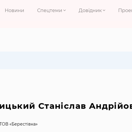
Новини
Спецтеми
Довідник
Прое
ицький Станіслав Андрійо
ТОВ «Берестівка»