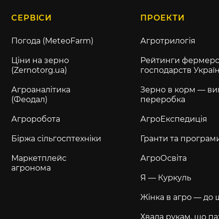
СЕРВІСИ
ПРОЕКТИ
Погода (MeteoFarm)
Агротрилогія
Ціни на зерно
Рейтинги фермерс
(Zernotorg.ua)
господарств Украї
Агроаналітика
Зерно в корм — ви
(Феодал)
переробка
Агроробота
АгроЕкспедиція
Біржа сільгосптехніки
Гранти та програм
Маркетплейс
АгроОсвіта
агронома
Я — Куркуль
Жінка в агро — до 
Хвала рукам, що па