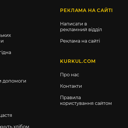
РЕКЛАМА НА САЙТІ
Написати в
рекламний відділ
ьких
ни
Реклама на сайті
гідна
KURKUL.COM
Про нас
и допомоги
Контакти
Правила
користування сайтом
щастя
хнуть хлібом