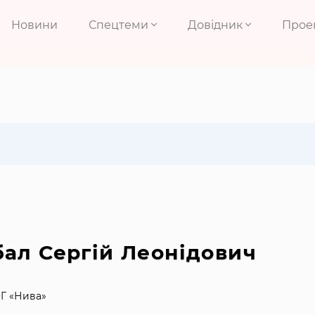
Новини
Спецтеми
Довідник
Прое
ал Сергій Леонідович
Г «Нива»