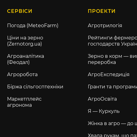
СЕРВІСИ
ПРОЕКТИ
Погода (MeteoFarm)
Агротрилогія
Ціни на зерно
Рейтинги фермерс
(Zernotorg.ua)
господарств Украї
Агроаналітика
Зерно в корм — ви
(Феодал)
переробка
Агроробота
АгроЕкспедиція
Біржа сільгосптехніки
Гранти та програм
Маркетплейс
АгроОсвіта
агронома
Я — Куркуль
Жінка в агро — до 
Хвала рукам, що па