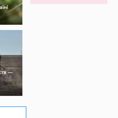
аїні
ств —