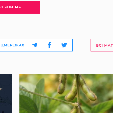
ФГ «НИВА»
ОЦМЕРЕЖАХ
ВСІ МА