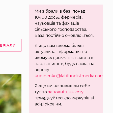
Ми зібрали в базі понад
10400 досьє фермерів,
науковців та фахівців
сільського господарства.
База постійно оновлюється.
ТЕРІАЛИ
Якщо вам відома більш
актуальна інформація по
якомусь досьє, ніж наявна в
нас, напишіть, будь ласка, на
адресу
kudinenko@latifundistmedia.com
.
Якщо ви не знайшли себе
тут, то
заповніть анкету
і
приєднуйтесь до куркулів зі
всієї України.