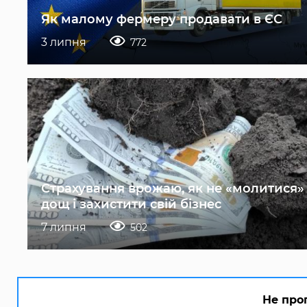
Як малому фермеру продавати в ЄС
3 липня
772
Страхування врожаю, як не «молитися»
дощ і захистити свій бізнес
7 липня
502
Не про