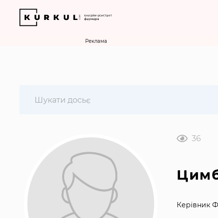
Реклама
36
Цимб
Керівник Ф