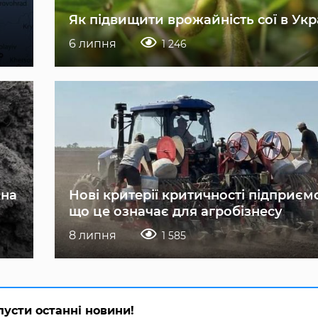
Як підвищити врожайність сої в Укр
6 липня
1 246
 на
Нові критерії критичності підприєм
що це означає для агробізнесу
8 липня
1 585
пусти останні новини!