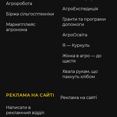
Агроробота
АгроЕкспедиція
Біржа сільгосптехніки
Гранти та програми
Маркетплейс
допомоги
агронома
АгроОсвіта
Я — Куркуль
Жінка в агро — до
щастя
Хвала рукам, що
пахнуть хлібом
РЕКЛАМА НА САЙТІ
Реклама на сайті
Написати в
рекламний відділ