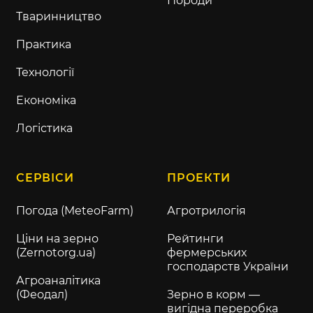
Породи
Тваринництво
Практика
Технології
Економіка
Логістика
СЕРВІСИ
ПРОЕКТИ
Погода (MeteoFarm)
Агротрилогія
Ціни на зерно
Рейтинги
(Zernotorg.ua)
фермерських
господарств України
Агроаналітика
(Феодал)
Зерно в корм —
вигідна переробка