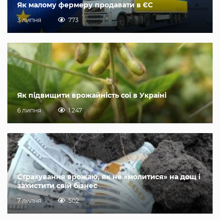
Як малому фермеру продавати в ЄС
3 липня
773
Як підвищити врожайність сої в Україні
6 липня
1 247
Страхування врожаю, як не «молитися» на дощ і
захистити свій бізнес
7 липня
502