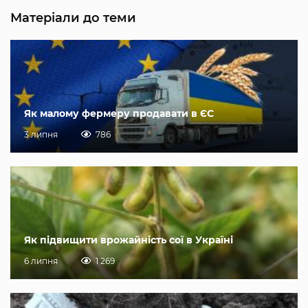
Матеріали до теми
Як малому фермеру продавати в ЄС
3 липня
786
Як підвищити врожайність сої в Україні
6 липня
1 269