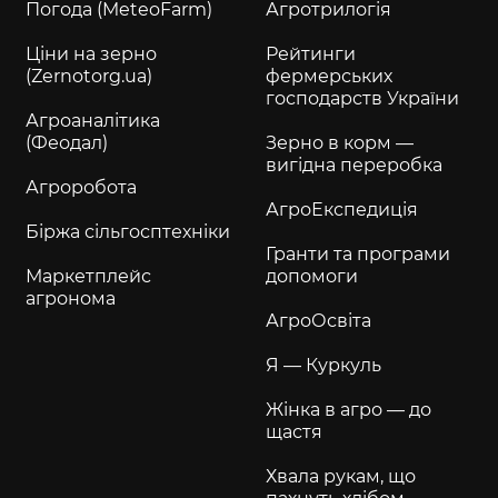
Погода (MeteoFarm)
Агротрилогія
Ціни на зерно
Рейтинги
(Zernotorg.ua)
фермерських
господарств України
Агроаналітика
(Феодал)
Зерно в корм —
вигідна переробка
Агроробота
АгроЕкспедиція
Біржа сільгосптехніки
Гранти та програми
Маркетплейс
допомоги
агронома
АгроОсвіта
Я — Куркуль
Жінка в агро — до
щастя
Хвала рукам, що