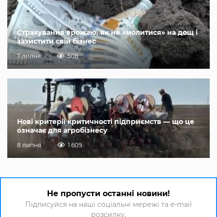
Страхування врожаю, як не «молитися» на дощ і
захистити свій бізнес
7 липня
508
Нові критерії критичності підприємств — що це
означає для агробізнесу
8 липня
1 609
Не пропусти останні новини!
Підписуйся на наші соціальні мережі та e-mail
розсилку.