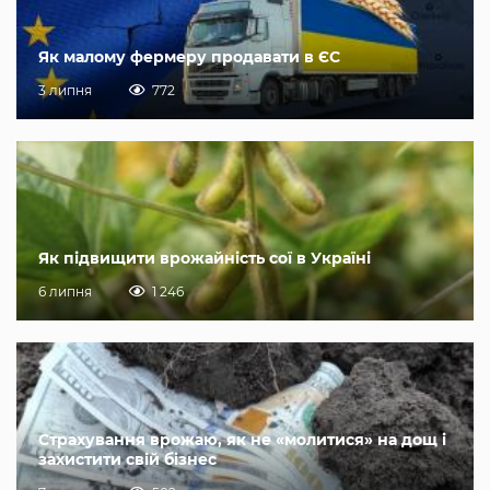
Як малому фермеру продавати в ЄС
3 липня
772
Як підвищити врожайність сої в Україні
6 липня
1 246
Страхування врожаю, як не «молитися» на дощ і
захистити свій бізнес