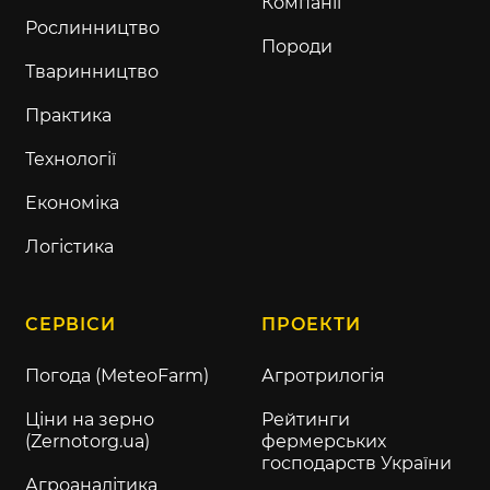
Компанії
Рослинництво
Породи
Тваринництво
Практика
Технології
Економіка
Логістика
СЕРВІСИ
ПРОЕКТИ
Погода (MeteoFarm)
Агротрилогія
Ціни на зерно
Рейтинги
(Zernotorg.ua)
фермерських
господарств України
Агроаналітика