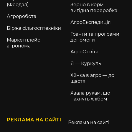
(Феодал)
Зерно в корм —
вигідна переробка
Агроробота
АгроЕкспедиція
Біржа сільгосптехніки
Гранти та програми
Маркетплейс
допомоги
агронома
АгроОсвіта
Я — Куркуль
Жінка в агро — до
щастя
Хвала рукам, що
пахнуть хлібом
РЕКЛАМА НА САЙТІ
Реклама на сайті