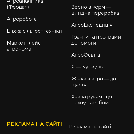
Агроаналітика
(Феодал)
Зерно в корм —
вигідна переробка
Агроробота
АгроЕкспедиція
Біржа сільгосптехніки
Гранти та програми
Маркетплейс
допомоги
агронома
АгроОсвіта
Я — Куркуль
Жінка в агро — до
щастя
Хвала рукам, що
пахнуть хлібом
РЕКЛАМА НА САЙТІ
Реклама на сайті