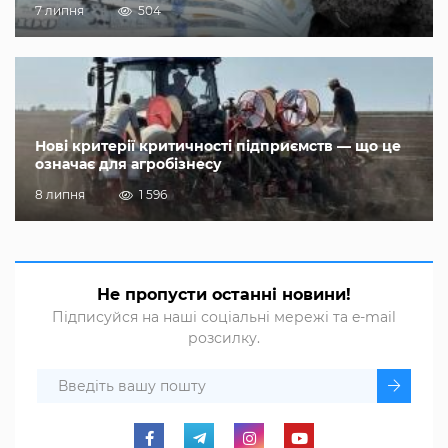
7 липня
504
Нові критерії критичності підприємств — що це
означає для агробізнесу
8 липня
1 596
Не пропусти останні новини!
Підписуйся на наші соціальні мережі та e-mail
розсилку.