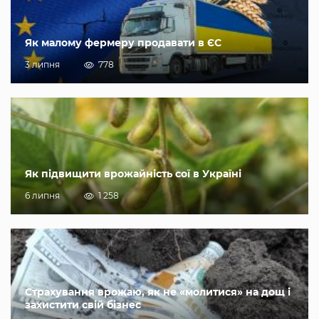
Як малому фермеру продавати в ЄС
3 липня
778
Як підвищити врожайність сої в Україні
6 липня
1 258
Страхування врожаю, як не «молитися» на дощ і
захистити свій бізнес