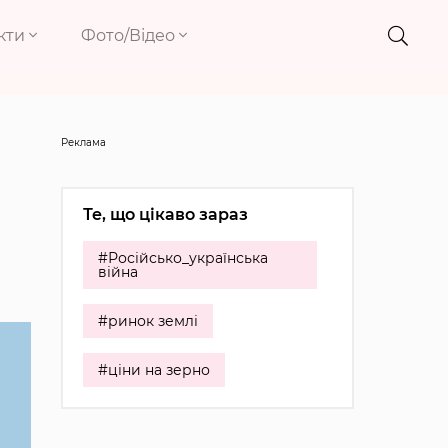
кти
Фото/Відео
Реклама
Те, що цікаво зараз
#Російсько_українська
війна
#ринок землі
#ціни на зерно