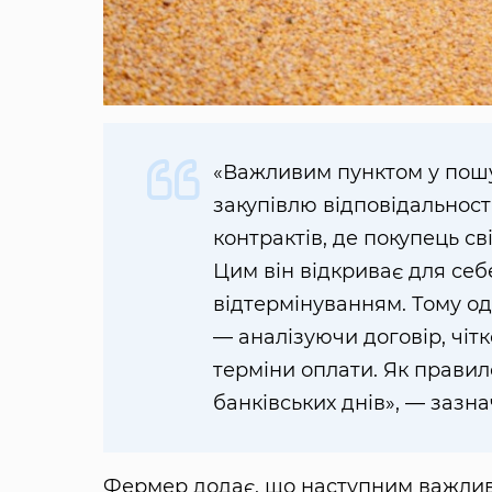
«Важливим пунктом у пошук
закупівлю відповідальності
контрактів, де покупець с
Цим він відкриває для себ
відтермінуванням. Тому о
— аналізуючи договір, чіт
терміни оплати. Як правило
банківських днів», — зазн
Фермер додає, що наступним важлив