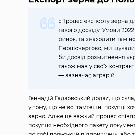
«Процес експорту зерна дл
такого досвіду. Умови 202
ринок, та знаходити там но
Першочергово, ми шукали 
би досвід розмитнення укр
також мав у своїх контракт
— зазначає аграрій.
Геннадій Гадзовський додає, що скла
у тому, що не всі тамтешні покупці х
зерно. Адже це важкий процес співп
покупця необхідного пакету документ
по собі польський підприємець, або т