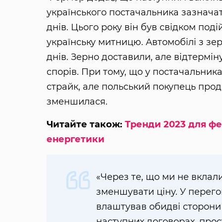
українського постачальника зазначат
днів. Цього року він був свідком под
українську митницю. Автомобілі з зерн
днів. Зерно доставили, але відтермі
спорів. При тому, що у постачальника
страйк, але польський покупець прод
зменшилася.
Читайте також:
Тренди 2023 для фе
енергетики
«Через те, що ми не вклал
зменшувати ціну. У перег
влаштував обидві сторони 
наступних договорах, про