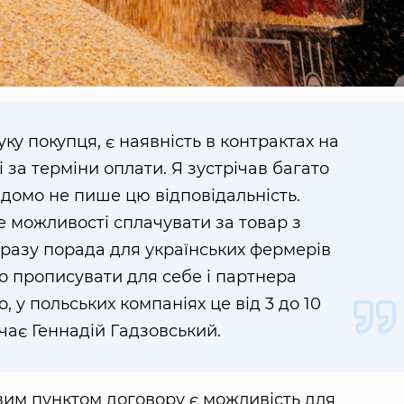
у покупця, є наявність в контрактах на
 за терміни оплати. Я зустрічав багато
відомо не пише цю відповідальність.
е можливості сплачувати за товар з
дразу порада для українських фермерів
ко прописувати для себе і партнера
, у польських компаніях це від 3 до 10
ачає Геннадій Гадзовський.
им пунктом договору є можливість для