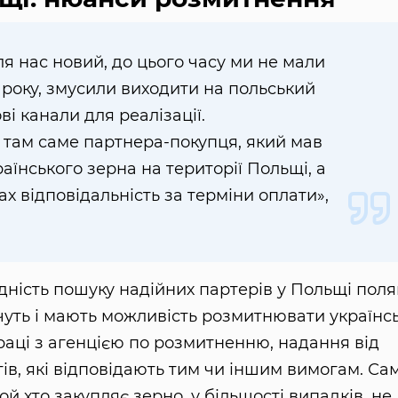
я нас новий, до цього часу ми не мали
2 року, змусили виходити на польський
ві канали для реалізації.
там саме партнера-покупця, який мав
аїнського зерна на території Польщі, а
ах відповідальність за терміни оплати»,
дність пошуку надійних партерів у Польщі поля
очуть і мають можливість розмитнювати українс
раці з агенцією по розмитненню, надання від
ів, які відповідають тим чи іншим вимогам. Са
ой хто закупляє зерно, у більшості випадків, не