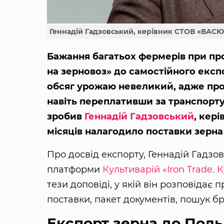
Геннадій Гадзовський, керівник СТОВ «ВАС
Бажання багатьох фермерів при про
на зерновоз» до самостійного експо
обсяг урожаю невеликий, адже про
навіть переплативши за транспорту
зробив
Геннадій Гадзовський
, кер
місяців налагодило поставки зерна 
Про досвід експорту, Геннадій Гадзовс
платформи
Культиварій
«Iron Trade.
тези доповіді, у якій він розповідає
поставки, пакет документів, пошук б
Експорт зерна до Пол