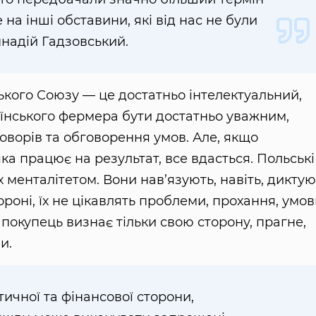
на інші обставини, які від нас не були
ннадій Гадзовський.
кого Союзу — це достатньо інтелектуальний,
аїнського фермера бути достатньо уважним,
оворів та обговорення умов. Але, якщо
ка працює на результат, все вдасться. Польські
х менталітетом. Вони нав’язують, навіть, диктую
стороні, їх не цікавлять проблеми, прохання, умо
покупець визнає тільки свою сторону, прагне,
ми.
стичної та фінансової сторони,