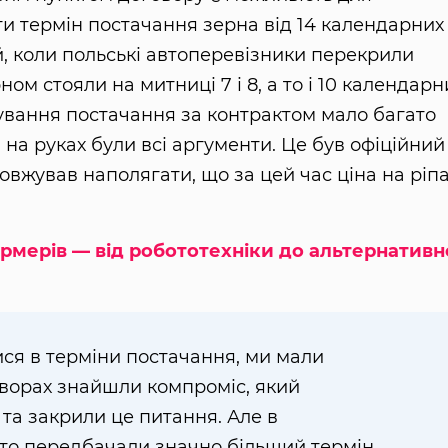
и термін постачання зерна від 14 календарних
ій, коли польські автоперевізники перекрили
ом стояли на митниці 7 і 8, а то і 10 календарн
нування постачання за контрактом мало багато
 на руках були всі аргументи. Це був офіційний
овжував наполягати, що за цей час ціна на ріп
рмерів — від робототехніки до альтернативн
ися в терміни постачання, ми мали
оворах знайшли компроміс, який
та закрили це питання. Але в
сто передбачали значно більший термін