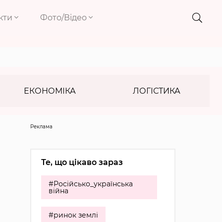
кти
Фото/Відео
ЕКОНОМІКА
ЛОГІСТИКА
Реклама
Те, що цікаво зараз
#Російсько_українська
війна
#ринок землі