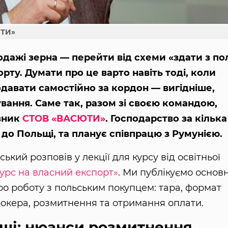
ЮТИ»
дажі зерна — перейти від схеми «здати з по
рту. Думати про це варто навіть тоді, коли
давати самостійно за кордон — вигідніше,
вання. Саме так, разом зі своєю командою,
івник
СТОВ «ВАСЮТИ»
. Господарство за кілька
до Польщі, та планує співпрацю з Румунією.
ький розповів у лекції для курсу від освітньої
 Курс на власний експорт»
. Ми публікуємо основн
 про роботу з польським покупцем: тара, формат
рокера, розмитнення та отримання оплати.
ьщі: нюанси розмитнення