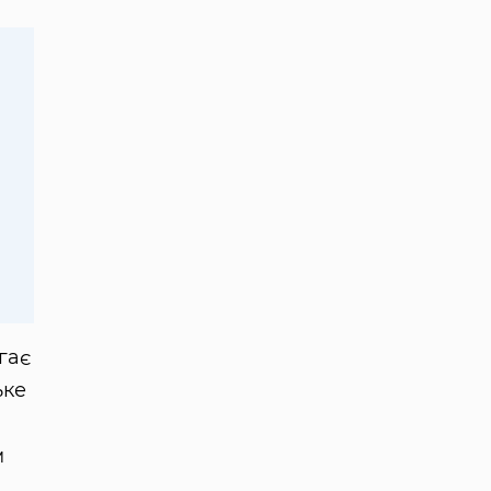
гає
ьке
м