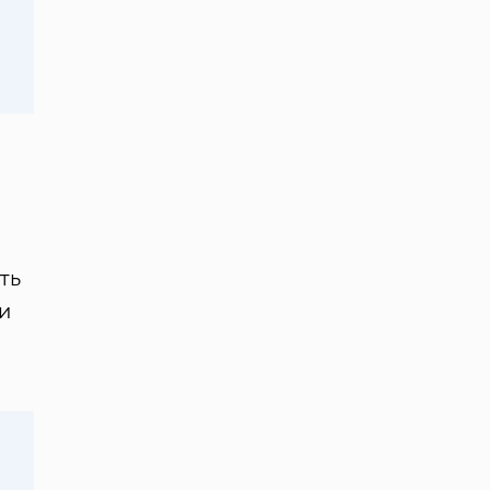
ть
ви