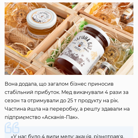
Вона додала, що загалом бізнес приносив
стабільний прибуток. Мед викачували 4 рази за
сезон та отримували до 25 т продукту на рік.
Частина йшла на переробку, а решту здавали на
підприємство «Асканія-Пак».
«У нас було 4 види меду: акація, різнотравʼя,