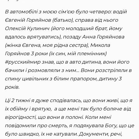
В автомобілі з моєю сім'єю було четверо: водій
Євгеній Горяйнов (батько), справа від нього
Олексій Кулинич (його молодший брат, йому
вдалось врятуватись), позаду Анна Горяйнова
(жінка Євгена, моя рідна сестра), Микола
Горяйнов 3 роки (їх син, мій племінник)
#русскиймир знав, що в авто дитина, вони його
бачили і розмовляли з ним… Вони розстріляли в
спину цивільних з білим прапором, дитину 3
років.
Ці 2 тижні я дуже сподівалась, що вони живі, що я
їх обійму і врятую, а ще мені так було боляче від
вірогідності, що вони в полоні. Коли мені
повідомили про смерть, я подякувала Богу, що це
було швидко, їх не катували. Документи, речі,