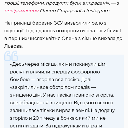
гроші, телефони, продукти були викрадені», — з
повідомлення
Олени Старцевої в Іnstagram.
Наприкінці березня ЗСУ визволили село з
окупації. Тоді вдалось похоронити тіла загиблих. І
в перших числах квітня Олена з сімʼєю виїхала до
Львова.
«Десь через місяць, як ми покинули дім,
росіяни влучили спершу фосфорною
бомбою — згоріла вся пасіка. Далі
«закріпили» все обстрілом градів —
знищено дім. У нас пасіка повністю згоріла,
все обладнання знищено. Від цього всього
залишилась тільки вирва в землі. На додачу
згоріло й 20 т меду в бочках, який ми не
встигли здати. За підрахунками втрати