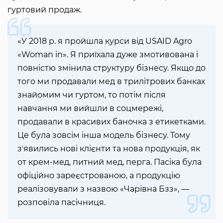
гуртовий продаж.
«У 2018 р. я пройшла курси від USAID Agro
«Woman in». Я приїхала дуже змотивована і
повністю змінила структуру бізнесу. Якщо до
того ми продавали мед в трилітрових банках
знайомим чи гуртом, то потім після
навчання ми вийшли в соцмережі,
продавали в красивих баночка з етикетками.
Це була зовсім інша модель бізнесу. Тому
зʼявились нові клієнти та нова продукція, як
от крем-мед, питний мед, перга. Пасіка була
офіційно зареєстрованою, а продукцію
реалізовували з назвою «Чарівна Бзз», —
розповіла пасічниця.