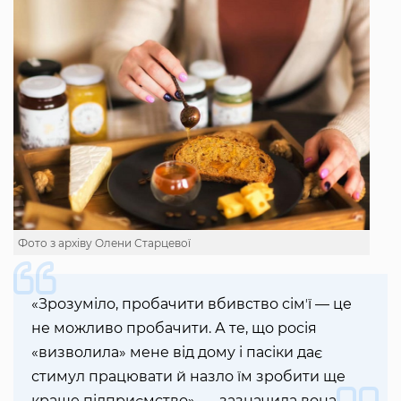
Фото з архіву Олени Старцевої
«Зрозуміло, пробачити вбивство сімʼї — це
не можливо пробачити. А те, що росія
«визволила» мене від дому і пасіки дає
стимул працювати й назло їм зробити ще
краще підприємство», — зазначила вона.