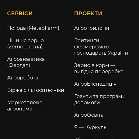
СЕРВІСИ
ПРОЕКТИ
Погода (MeteoFarm)
Агротрилогія
Ціни на зерно
Рейтинги
(Zernotorg.ua)
фермерських
господарств України
Агроаналітика
(Феодал)
Зерно в корм —
вигідна переробка
Агроробота
АгроЕкспедиція
Біржа сільгосптехніки
Гранти та програми
Маркетплейс
допомоги
агронома
АгроОсвіта
Я — Куркуль