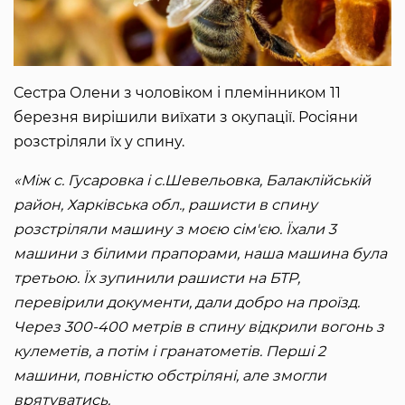
Сестра Олени з чоловіком і племінником 11
березня вирішили виїхати з окупації. Росіяни
розстріляли їх у спину.
«Між с. Гусаровка і с.Шевельовка, Балаклійській
район, Харківська обл., рашисти в спину
розстріляли машину з моєю сім'єю. Їхали 3
машини з білими прапорами, наша машина була
третьою. Їх зупинили рашисти на БТР,
перевірили документи, дали добро на проїзд.
Через 300-400 метрів в спину відкрили вогонь з
кулеметів, а потім і гранатометів. Перші 2
машини, повністю обстріляні, але змогли
врятуватись.