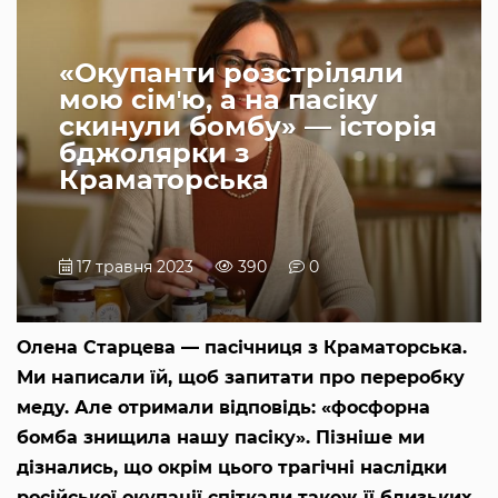
«Окупанти розстріляли
мою сімʼю, а на пасіку
скинули бомбу» — історія
бджолярки з
Краматорська
17 травня 2023
390
0
Олена Старцева — пасічниця з Краматорська.
Ми написали їй, щоб запитати про переробку
меду. Але отримали відповідь: «фосфорна
бомба знищила нашу пасіку». Пізніше ми
дізнались, що окрім цього трагічні наслідки
російської окупації спіткали також її близьких