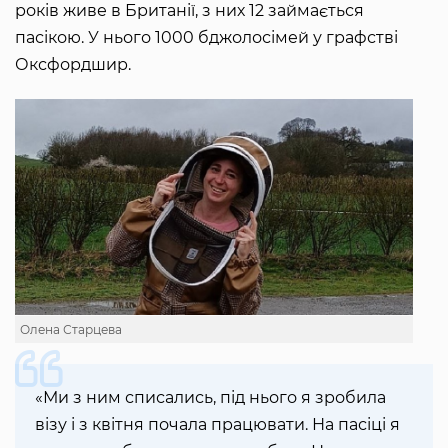
років живе в Британії, з них 12 займається
пасікою. У нього 1000 бджолосімей у графстві
Оксфордшир.
Олена Старцева
«Ми з ним списались, під нього я зробила
візу і з квітня почала працювати. На пасіці я