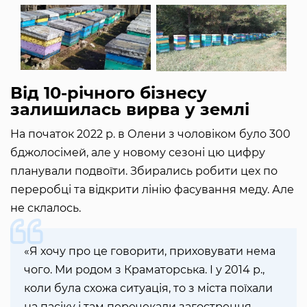
Від 10-річного бізнесу
залишилась вирва у землі
На початок 2022 р. в Олени з чоловіком було 300
бджолосімей, але у новому сезоні цю цифру
планували подвоїти. Збирались робити цех по
переробці та відкрити лінію фасування меду. Але
не склалось.
«Я хочу про це говорити, приховувати нема
чого. Ми родом з Краматорська. І у 2014 р.,
коли була схожа ситуація, то з міста поїхали
на пасіку і там перечекали загострення.