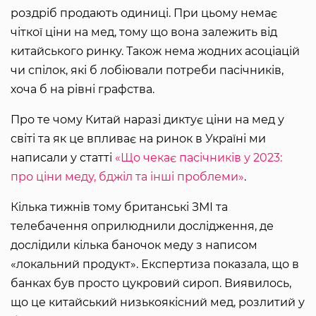
роздріб продають одиниці. При цьому немає
чіткої ціни на мед, тому що вона залежить від
китайського ринку. Також нема жодних асоціацій
чи спілок, які б лобіювали потреби пасічників,
хоча б на рівні графства.
Про те чому Китай наразі диктує ціни на мед у
світі та як це впливає на ринок в Україні ми
написали у статті
«Що чекає пасічників у 2023:
про ціни меду, бджіл та інші проблеми»
.
Кілька тижнів тому британські ЗМІ та
телебачення оприлюднили дослідження, де
дослідили кілька баночок меду з написом
«локальний продукт». Експертиза показала, що в
банках був просто цукровий сироп. Виявилось,
що це китайський низькоякісний мед, розлитий у