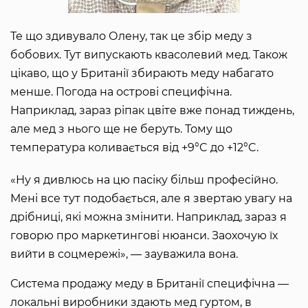
Те що здивувало Олену, так це збір меду з
бобових. Тут випускають квасолевий мед. Також
цікаво, що у Британії збирають меду набагато
менше. Погода на острові специфічна.
Наприклад, зараз ріпак цвіте вже понад тиждень,
але мед з нього ще не беруть. Тому що
температура коливається від +9°C до +12°C.
«Ну я дивлюсь на цю пасіку більш професійно.
Мені все тут подобається, але я звертаю увагу на
дрібниці, які можна змінити. Наприклад, зараз я
говорю про маркетингові нюанси. Заохочую їх
вийти в соцмережі», — зауважила вона.
Система продажу меду в Британії специфічна —
локальні виробники здають мед гуртом, в