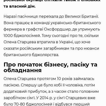
та власний дім.
Наразі пасічниця переїхала до Великої Британії.
Вона працює в команді українсько-британського
фермера в графстві Оксфордшир, де утримують
1000 бджолосімей. Тому сьогодні про те, скільки
Олена Старцева втратила в Україні, що хоче
сказати російським загарбникам та про нюанси
британського бджолярства.
Про початок бізнесу, пасіку та
обладнання
Олена Старцева протягом 10 років займалась
пасікою. Спершу це було хобі її чоловіка, потім
додатковий прибуток, а з часом стало головним
заробітком сімʼї. У 2014 р. у сімʼї Старцевих вже
було 70-80 бджолосімей і відбувся перший