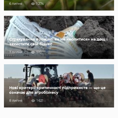
6 липня
1 274
Страхування врожаю, як не «молитися» на дощ і
захистити свій бізнес
7 липня
510
Нові критерії критичності підприємств — що це
означає для агробізнесу
8 липня
1 621