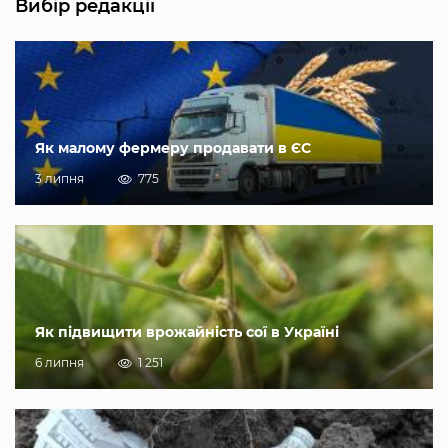
Вибір редакції
Як малому фермеру продавати в ЄС
3 липня
775
Як підвищити врожайність сої в Україні
6 липня
1 251