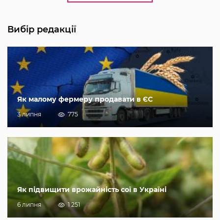
Вибір редакції
Як малому фермеру продавати в ЄС
3 липня
775
Як підвищити врожайність сої в Україні
6 липня
1 251