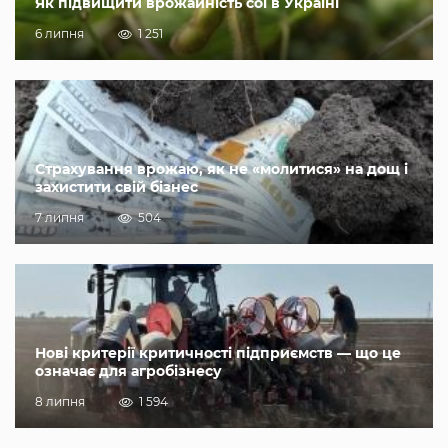
Як підвищити врожайність сої в Україні
6 липня
1 251
Страхування врожаю, як не «молитися» на дощ і
захистити свій бізнес
7 липня
504
Нові критерії критичності підприємств — що це
означає для агробізнесу
8 липня
1 594