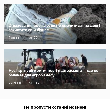
Страхування врожаю, як не «молитися» на дощ і
захистити свій бізнес
7 липня
504
Нові критерії критичності підприємств — що це
означає для агробізнесу
8 липня
1 594
Не пропусти останні новини!