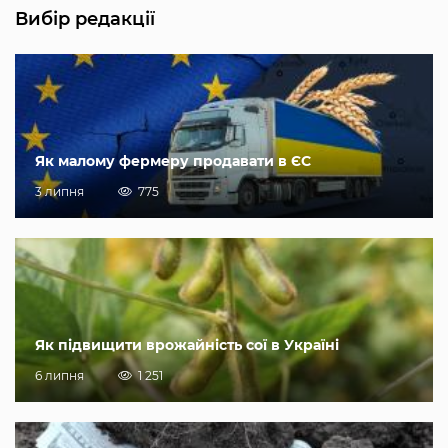
Вибір редакції
Як малому фермеру продавати в ЄС
3 липня
775
Як підвищити врожайність сої в Україні
6 липня
1 251