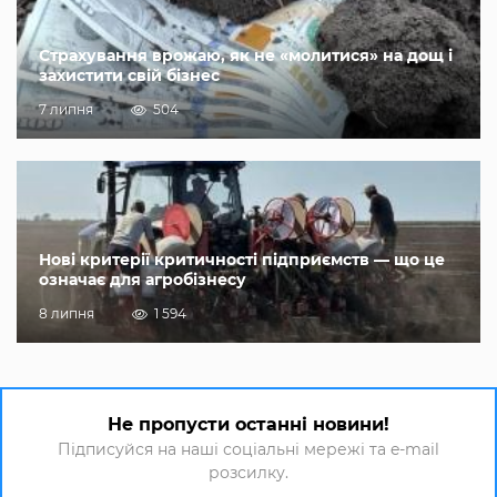
Страхування врожаю, як не «молитися» на дощ і
захистити свій бізнес
7 липня
504
Нові критерії критичності підприємств — що це
означає для агробізнесу
8 липня
1 594
Не пропусти останні новини!
Підписуйся на наші соціальні мережі та e-mail
розсилку.