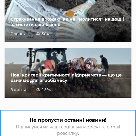
Страхування врожаю, як не «молитися» на дощ і
захистити свій бізнес
7 липня
504
Нові критерії критичності підприємств — що це
означає для агробізнесу
8 липня
1 594
Не пропусти останні новини!
Підписуйся на наші соціальні мережі та e-mail
розсилку.