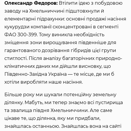
Олександр Федоров:
Втілити ідею з побудовою
заводу на Хмельниччині підштовхнули й
елементарні підрахунки: основні продажі насіння
кукурудзи компанії сконцентровані в сегменті
ФАО 300-399. Тому виникла необхідність
зміщення зони вирощування південніше для
гарантованого дозрівання гібридів цієї групи
стиглості. Після аналізу багаторічних природно-
кліматичних даних ми дійшли висновку, що
Південно-Західна Україна ― те місце, де ми б
хотіли виробляти наше насіння.
Більше року ми шукали потенційну земельну
ділянку. Мабуть, ми тепер знаємо всі пустирища
та звалища півдня Хмельниччини. Але саме
цікаве те, що ділянка, яку ми придбали,
знайшлась останньою. Знайшлась вона на сайті