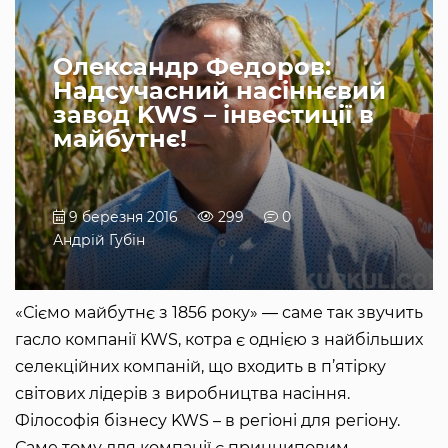
Олександр Федоров:
Надсучасний насіннєвий
завод KWS – інвестиції в
майбутнє!
9 березня 2016
299
0
Андрій Губін
«Сіємо майбутнє з 1856 року» ― саме так звучить
гасло компанії KWS, котра є однією з найбільших
селекційних компаній, що входить в п’ятірку
світових лідерів з виробництва насіння.
Філософія бізнесу KWS – в регіоні для регіону.
Саме тому для компанії є принциповим