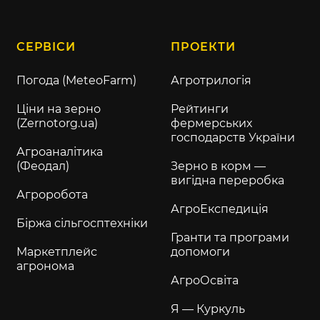
СЕРВІСИ
ПРОЕКТИ
Погода (MeteoFarm)
Агротрилогія
Ціни на зерно
Рейтинги
(Zernotorg.ua)
фермерських
господарств України
Агроаналітика
(Феодал)
Зерно в корм —
вигідна переробка
Агроробота
АгроЕкспедиція
Біржа сільгосптехніки
Гранти та програми
Маркетплейс
допомоги
агронома
АгроОсвіта
Я — Куркуль