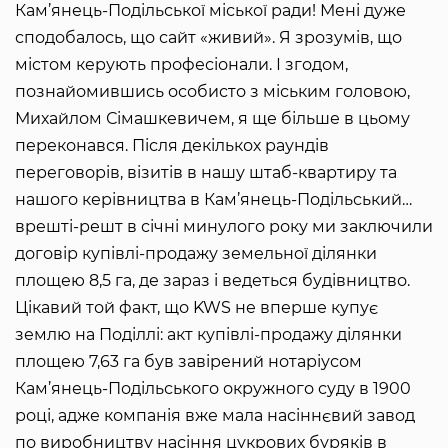
Кам’янець-Подільської міської ради! Мені дуже
сподобалось, що сайт «живий». Я зрозумів, що
містом керують професіонали. І згодом,
познайомившись особисто з міським головою,
Михайлом Сімашкевичем, я ще більше в цьому
переконався. Після декількох раундів
переговорів, візитів в нашу штаб-квартиру та
нашого керівництва в Кам’янець-Подільський…
врешті-решт в січні минулого року ми заключили
договір купівлі-продажу земельної ділянки
площею 8,5 га, де зараз і ведеться будівництво.
Цікавий той факт, що KWS не вперше купує
землю на Поділлі: акт купівлі-продажу ділянки
площею 7,63 га був завірений нотаріусом
Кам’янець-Подільського окружного суду в 1900
році, адже компанія вже мала насіннєвий завод
по виробництву насіння цукрових буряків в