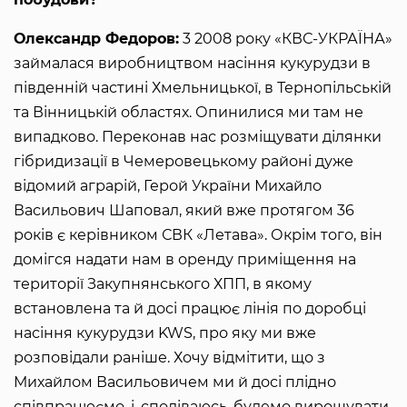
Олександр Федоров:
3 2008 року «КВС-УКРАЇНА»
займалася виробництвом насіння кукурудзи в
південній частині Хмельницької, в Тернопільській
та Вінницькій областях. Опинилися ми там не
випадково. Переконав нас розміщувати ділянки
гібридизації в Чемеровецькому районі дуже
відомий аграрій, Герой України Михайло
Васильович Шаповал, який вже протягом 36
років є керівником СВК «Летава». Окрім того, він
домігся надати нам в оренду приміщення на
території Закупнянського ХПП, в якому
встановлена та й досі працює лінія по доробці
насіння кукурудзи KWS, про яку ми вже
розповідали раніше. Хочу відмітити, що з
Михайлом Васильовичем ми й досі плідно
співпрацюємо, і, сподіваюсь, будемо вирощувати