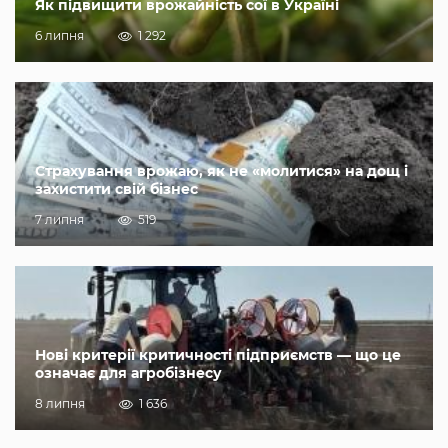
Як підвищити врожайність сої в Україні
6 липня
1 292
Страхування врожаю, як не «молитися» на дощ і
захистити свій бізнес
7 липня
519
Нові критерії критичності підприємств — що це
означає для агробізнесу
8 липня
1 636