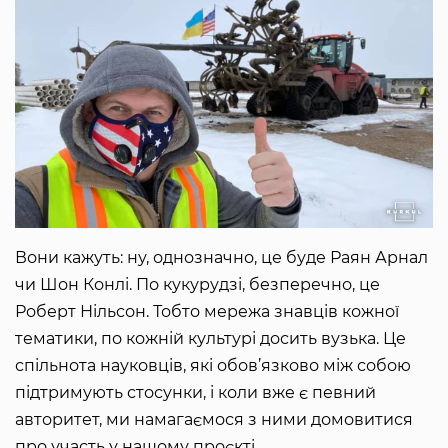
Вони кажуть: ну, однозначно, це буде Раян Арнал
чи Шон Конлі. По кукурудзі, безперечно, це
Роберт Нільсон. Тобто мережа знавців кожної
тематики, по кожній культурі досить вузька. Це
спільнота науковців, які обов’язково між собою
підтримують стосунки, і коли вже є певний
авторитет, ми намагаємося з ними домовитися
про участь у нашому проєкті.