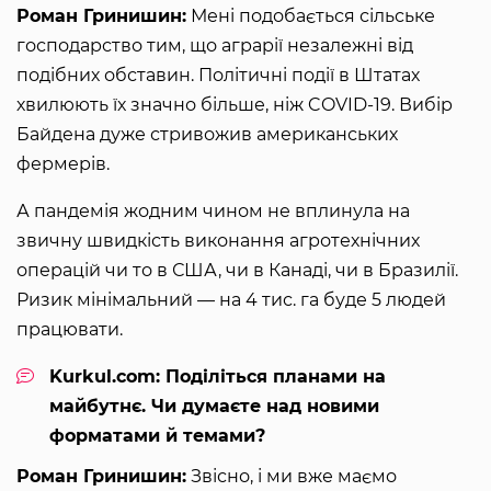
Роман Гринишин:
Мені подобається сільське
господарство тим, що аграрії незалежні від
подібних обставин. Політичні події в Штатах
хвилюють їх значно більше, ніж COVID-19. Вибір
Байдена дуже стривожив американських
фермерів.
А пандемія жодним чином не вплинула на
звичну швидкість виконання агротехнічних
операцій чи то в США, чи в Канаді, чи в Бразилії.
Ризик мінімальний — на 4 тис. га буде 5 людей
працювати.
Kurkul.com: Поділіться планами на
майбутнє. Чи думаєте над новими
форматами й темами?
Роман Гринишин:
Звісно, і ми вже маємо