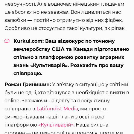
незручності. Але водночас німецьким глядачам
це абсолютно не заважає. Вони дивляться нас
залюбки — постійно отримуємо від них фідбек.
Особливо це стосується такої культури, як ріпак.
Kurkul.com: Ваш відеокурс по точному
землеробству США та Канади підготовлено
спільно з платформою розвитку аграрних
знань «Культиварій». Розкажіть про вашу
співпрацю.
Роман Гринишин:
У зв’язку з ситуацією у світі ми
були не одні, хто зіткнувся з необхідністю вийти в
online. Зважаючи на довгу та продуктивну
співпрацю з
Latifundist Media
, ми просто
синхронізували наші плани з освітньою
платформою
«Культиварій»
. Наша сильна
сторона — це технології та агрономія, проте ми