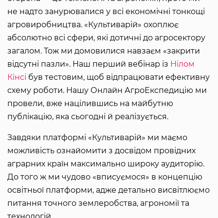
не надто занурювалися у всі економічні тонкощі
агровиробництва. «Культиварій» охоплює
абсолютно всі сфери, які дотичні до агросектору
загалом. Тож ми домовилися навзаєм «закрити
відсутні пазли». Наш перший вебінар із
Нілом
Кінсі
був тестовим, щоб відпрацювати ефективну
схему роботи. Нашу Онлайн АгроЕкспедицію ми
провели, вже націлившись на майбутню
публікацію, яка сьогодні й реалізується.
Завдяки платформі «Культиварій» ми маємо
можливість ознайомити з досвідом провідних
аграрних країн максимально широку аудиторію.
До того ж ми чудово «вписуємося» в концепцію
освітньої платформи, адже детально висвітлюємо
питання точного землеробства, агрономії та
технологій.