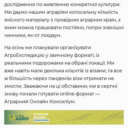
дослідження по живленню конкретної культури.
Ми даємо нашим аграріям колосальну кількість
якісного матеріалу з провідних аграрних країн, з
яким можна працювати постійно, попри зовнішні
чинники, як-от локдаун.
На осінь ми планували організувати
АгроЕкспедицію у звичному форматі, із
реальними подорожами на обрані локації. Ми
вже навіть мали декілька клієнтів із візами, та все
ж більшість через пандемію візи отримати не
змогли. Зважаючи на ці обставини, ми в серпні
знову почали готувати online-формат —
Аграрний Онлайн Консиліум.