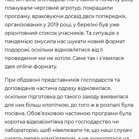
планували черговий агротур, покращили
програму, враховуючи досвід двох попередніх,
організованих у 2019 році, у березні був уже
орієнтовний список учасників. Та ситуація з
пандемією змусила нас шукати новий формат
подорожі, оскільки відмовлятися від її
проведення ми не хотіли. Саме так і з’явилася
ідея online-формату.
При обдзвоні представників господарств та
доповідачів частина одразу відмовилася,
оскільки підготовка до такого заходу виявилася
для них більш клопіткою, до того ж в розпалі була
посівна. Обов’язковою частиною програми була
коротка відеовізитівка про господарство чи
лабораторію, щоб нівелювати те, що наші слухачі
сидять перед комп’ютером, а не знаходяться на