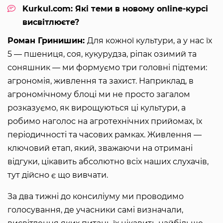
Kurkul.com: Які теми в новому online-курсі
висвітлюєте?
Роман Гринишин:
Для кожної культури, а у нас їх
5 — пшениця, соя, кукурудза, ріпак озимий та
соняшник — ми формуємо три головні підтеми:
агрономія, живлення та захист. Наприклад, в
агрономічному блоці ми не просто загалом
розказуємо, як вирощуються ці культури, а
робимо наголос на агротехнічних прийомах, їх
періодичності та часових рамках. Живлення —
ключовий етап, який, зважаючи на отримані
відгуки, цікавить абсолютно всіх наших слухачів,
тут дійсно є що вивчати.
За два тижні до консиліуму ми проводимо
голосування, де учасники самі визначали,