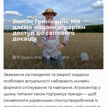
Роман Гринишин: Ми
даємо нашим аграріям
доступ до світового
досвіду
18 грудня 2020
952
0
Зважаючи на пандемію та закриті кордони
особливої актуальності набирають онлайн-
формати спілкування та навчання. Агросектор у
цьому питанні також підтримує тренди — щоб
ознайомити українських сільгоспвиробників із
досвідом провідних аграрних країн світу освітня