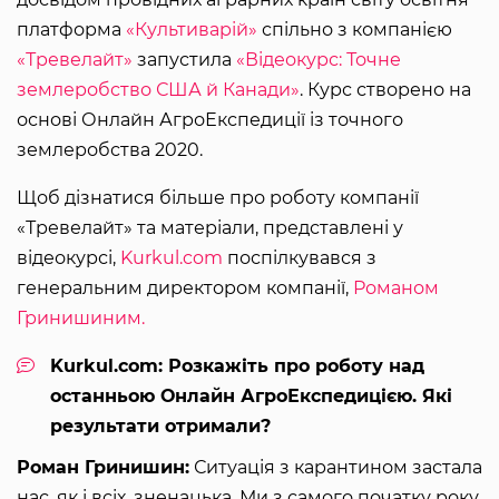
платформа
«Культиварій»
спільно з компанією
«Тревелайт»
запустила
«Відеокурс: Точне
землеробство США й Канади»
. Курс створено на
основі Онлайн АгроЕкспедиції із точного
землеробства 2020.
Щоб дізнатися більше про роботу компанії
«Тревелайт» та матеріали, представлені у
відеокурсі,
Kurkul.com
поспілкувався з
генеральним директором компанії,
Романом
Гринишиним.
Kurkul.com: Розкажіть про роботу над
останньою Онлайн АгроЕкспедицією. Які
результати отримали?
Роман Гринишин:
Ситуація з карантином застала
нас, як і всіх, зненацька. Ми з самого початку року