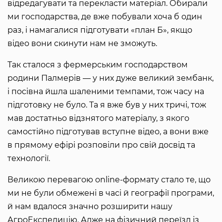
відредагувати та перекласти матеріал. Обирали
ми господарства, де вже побували хоча б один
раз, і намагалися підготувати «план Б», якщо
відео вони скинути нам не зможуть.
Так сталося з фермерським господарством
родини Палмерів — у них дуже великий зембанк,
і посівна йшла шаленими темпами, тож часу на
підготовку не було. Та я вже був у них тричі, тож
мав достатньо відзнятого матеріалу, з якого
самостійно підготував вступне відео, а вони вже
в прямому ефірі розповіли про свій досвід та
технології.
Великою перевагою online-формату стало те, що
ми не були обмежені в часі й географії програми,
й нам вдалося значно розширити нашу
АгроЕкспедицію. Адже на фізичний переїзд із