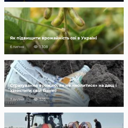
Як підвищити врожайність сої в Україні
6 липня
1 308
Страхування врожаю, як не «молитися» на дощ і
захистити свій бізнес
7 липня
526