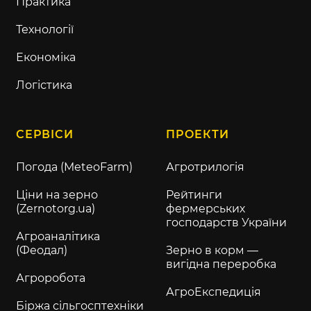
Практика
Технології
Економіка
Логістика
СЕРВІСИ
ПРОЕКТИ
Погода (MeteoFarm)
Агротрилогія
Ціни на зерно
Рейтинги
(Zernotorg.ua)
фермерських
господарств України
Агроаналітика
(Феодал)
Зерно в корм —
вигідна переробка
Агроробота
АгроЕкспедиція
Біржа сільгосптехніки