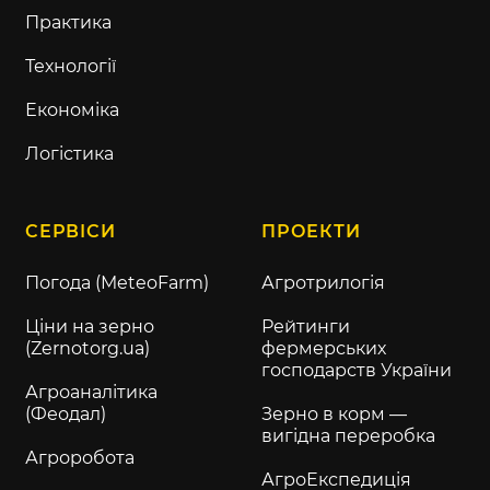
Практика
Технології
Економіка
Логістика
СЕРВІСИ
ПРОЕКТИ
Погода (MeteoFarm)
Агротрилогія
Ціни на зерно
Рейтинги
(Zernotorg.ua)
фермерських
господарств України
Агроаналітика
(Феодал)
Зерно в корм —
вигідна переробка
Агроробота
АгроЕкспедиція