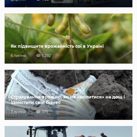
Як підвищити врожайність сої в Україні
6 липня
1 292
Страхування врожаю, як не «молитися» на дощ і
захистити свій бізнес
7 липня
519