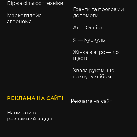
Біржа сільгосптехніки
Гранти та програми
Маркетплейс
допомоги
агронома
АгроОсвіта
Я — Куркуль
Жінка в агро — до
щастя
Хвала рукам, що
пахнуть хлібом
РЕКЛАМА НА САЙТІ
Реклама на сайті
Написати в
рекламний відділ