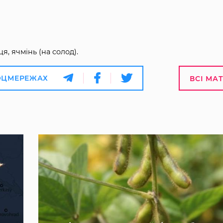
я, ячмінь (на солод).
ОЦМЕРЕЖАХ
ВСІ МА