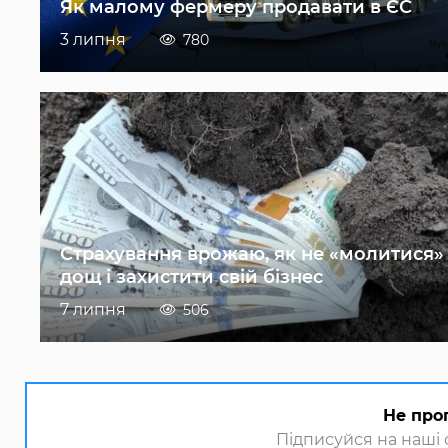
Як малому фермеру продавати в ЄС
3 липня
780
Страхування врожаю, як не «молитися»
дощ і захистити свій бізнес
7 липня
506
Не про
Підписуйся на наші с