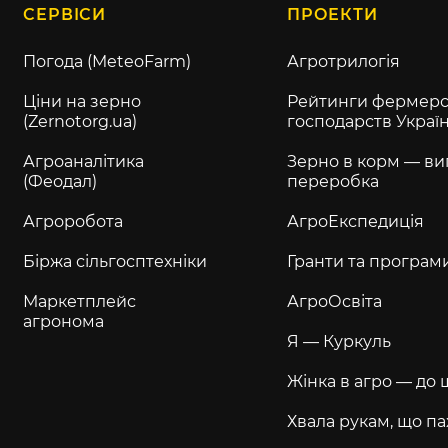
СЕРВІСИ
ПРОЕКТИ
Погода (MeteoFarm)
Агротрилогія
Ціни на зерно
Рейтинги фермерс
(Zernotorg.ua)
господарств Украї
Агроаналітика
Зерно в корм — ви
(Феодал)
переробка
Агроробота
АгроЕкспедиція
Біржа сільгосптехніки
Гранти та програм
Маркетплейс
АгроОсвіта
агронома
Я — Куркуль
Жінка в агро — до 
Хвала рукам, що па