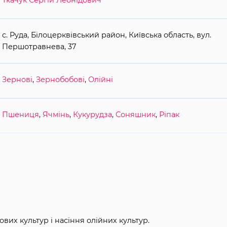
Ткачук Сергій Леонідович
с. Руда, Білоцерквівський район, Київська область, вул.
Першотравнева, 37
Зернові
,
Зернобобові
,
Олійні
Пшениця
,
Ячмінь
,
Кукурудза
,
Соняшник
,
Ріпак
их культур і насіння олійних культур.