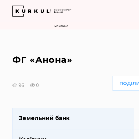
Реклама
ФГ «Анона»
ПОДІЛ
96
0
Земельний банк