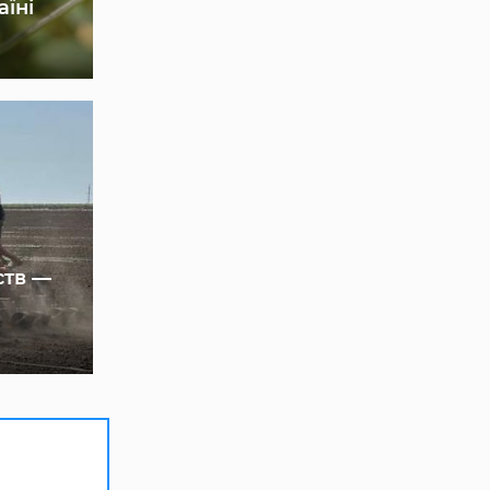
аїні
ств —