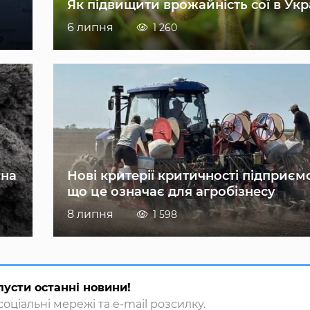
Як підвищити врожайність сої в Укр
6 липня
1 260
 на
Нові критерії критичності підприєм
що це означає для агробізнесу
8 липня
1 598
пусти останні новини!
оціальні мережі та e-mail розсилку.