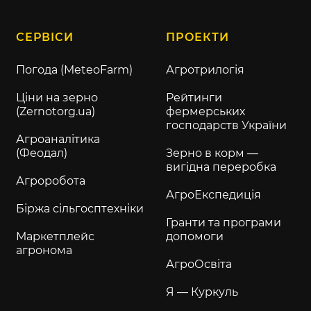
СЕРВІСИ
ПРОЕКТИ
Погода (MeteoFarm)
Агротрилогія
Ціни на зерно
Рейтинги
(Zernotorg.ua)
фермерських
господарств України
Агроаналітика
(Феодал)
Зерно в корм —
вигідна переробка
Агроробота
АгроЕкспедиція
Біржа сільгосптехніки
Гранти та програми
Маркетплейс
допомоги
агронома
АгроОсвіта
Я — Куркуль