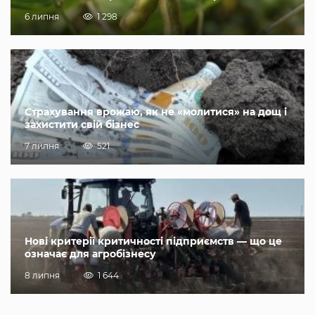
6 липня
1 298
Страхування врожаю, як не «молитися» на дощ і
захистити свій бізнес
7 липня
521
Нові критерії критичності підприємств — що це
означає для агробізнесу
8 липня
1 644