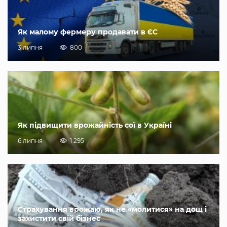
Як малому фермеру продавати в ЄС
3 липня
800
Як підвищити врожайність сої в Україні
6 липня
1 295
Страхування врожаю, як не «молитися» на дощ і
захистити свій бізнес