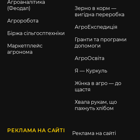
Агроаналітика
(Феодал)
Зерно в корм —
вигідна переробка
Агроробота
АгроЕкспедиція
Біржа сільгосптехніки
Гранти та програми
Маркетплейс
допомоги
агронома
АгроОсвіта
Я — Куркуль
Жінка в агро — до
щастя
Хвала рукам, що
пахнуть хлібом
РЕКЛАМА НА САЙТІ
Реклама на сайті