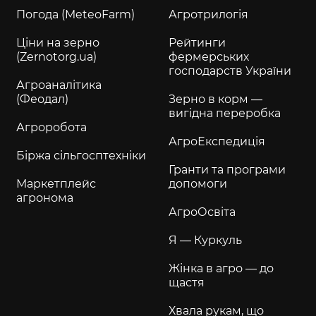
Погода (MeteoFarm)
Агротрилогія
Ціни на зерно
Рейтинги
(Zernotorg.ua)
фермерських
господарств України
Агроаналітика
(Феодал)
Зерно в корм —
вигідна переробка
Агроробота
АгроЕкспедиція
Біржа сільгосптехніки
Гранти та програми
Маркетплейс
допомоги
агронома
АгроОсвіта
Я — Куркуль
Жінка в агро — до
щастя
Хвала рукам, що