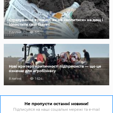
Страхування врожаю, як не «молитися» на дощ і
захистити свій бізнес
7 липня
515
Нові критерії критичності підприємств — що це
означає для агробізнесу
8 липня
1 624
Не пропусти останні новини!
Підписуйся на наші соціальні мережі та e-mail