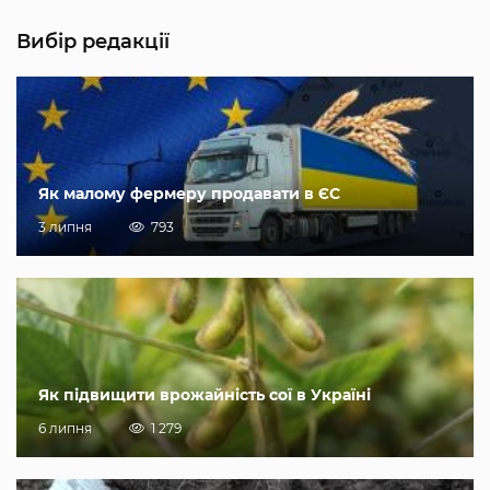
Вибір редакції
Як малому фермеру продавати в ЄС
3 липня
793
Як підвищити врожайність сої в Україні
6 липня
1 279