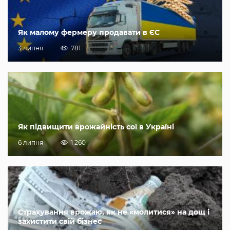
Як малому фермеру продавати в ЄС
3 липня
781
Як підвищити врожайність сої в Україні
6 липня
1 260
Страхування врожаю, як не «молитися» на дощ і
захистити свій бізнес