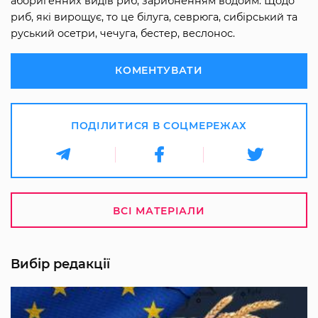
аборигенних видів риб, зарибненням водойм. Щодо
риб, які вирощує, то це білуга, севрюга, сибірський та
руський осетри, чечуга, бестер, веслонос.
КОМЕНТУВАТИ
ПОДІЛИТИСЯ В СОЦМЕРЕЖАХ
ВСІ МАТЕРІАЛИ
Вибір редакції