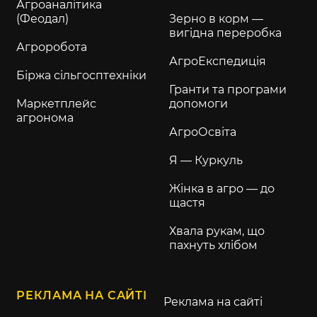
Агроаналітика
(Феодал)
Зерно в корм —
вигідна переробка
Агроробота
АгроЕкспедиція
Біржа сільгосптехніки
Гранти та програми
Маркетплейс
допомоги
агронома
АгроОсвіта
Я — Куркуль
Жінка в агро — до
щастя
Хвала рукам, що
пахнуть хлібом
РЕКЛАМА НА САЙТІ
Реклама на сайті