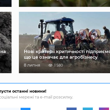
 на
Нові критерії критичності підприєм
що це означає для агробізнесу
8 липня
1 580
пусти останні новини!
оціальні мережі та e-mail розсилку.