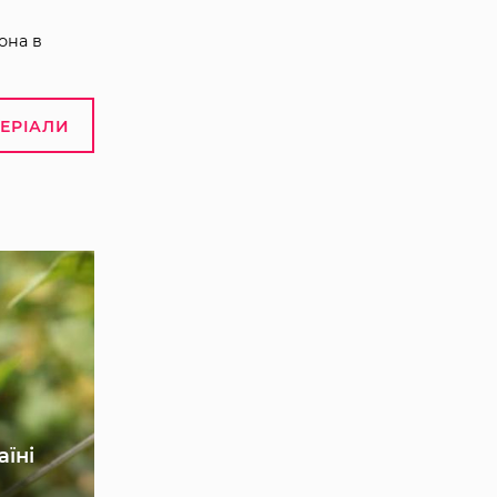
она в
ТЕРІАЛИ
аїні