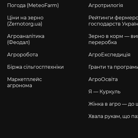
Погода (MeteoFarm)
Агротрилогія
Ціни на зерно
Рейтинги фермерс
(Zernotorg.ua)
господарств Украї
Агроаналітика
Зерно в корм — ви
(Феодал)
переробка
Агроробота
АгроЕкспедиція
Біржа сільгосптехніки
Гранти та програм
Маркетплейс
АгроОсвіта
агронома
Я — Куркуль
Жінка в агро — до 
Хвала рукам, що па