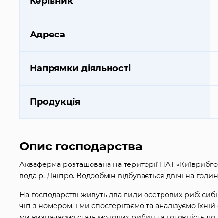
Керівник
Адреса
Напрямки діяльності
Продукція
Опис господарства
Акваферма розташована на території ПАТ «Київрибгос
вода р. Дніпро. Водообмін відбувається двічі на годин
На господарстві живуть два види осетрових риб: сибір
чіп з номером, і ми спостерігаємо та аналізуємо їхній 
ми визначаємо стать молодих рибин та готовність до 