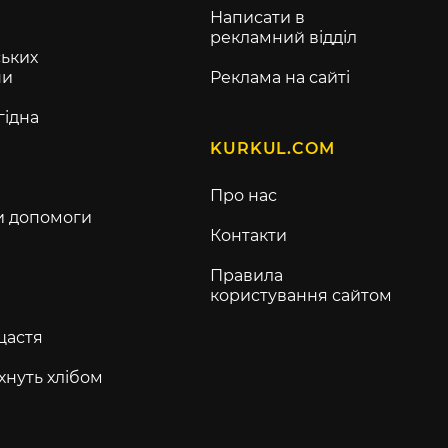
Написати в
рекламний відділ
ьких
ни
Реклама на сайті
гідна
KURKUL.COM
Про нас
и допомоги
Контакти
Правила
користування сайтом
щастя
хнуть хлібом