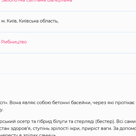
Заболотна Світлана Валеріївна
м. Київ, Київська область,
Рибництво
п». Вона являє собою бетонні басейни, через які протіка
у.
ський осетр та гібрид білуги та стерляді (бестер). Всі сам
стан здоров’я, ступінь зрілості ікри, приріст ваги. За допо
нересту в зрілих самиць.