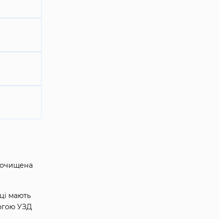
є очищена
иці мають
могою УЗД