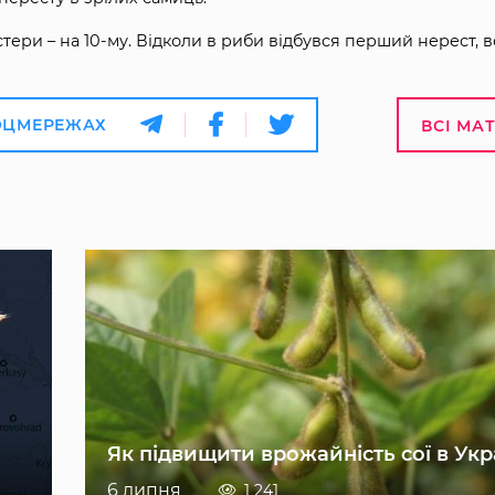
стери – на 10-му. Відколи в риби відбувся перший нерест, в
ОЦМЕРЕЖАХ
ВСІ МА
Як підвищити врожайність сої в Укр
6 липня
1 241