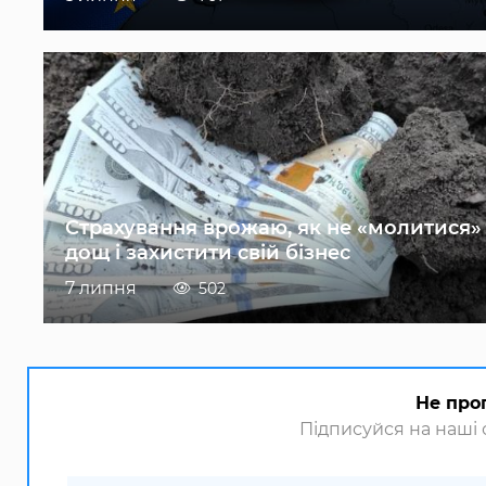
Страхування врожаю, як не «молитися»
дощ і захистити свій бізнес
7 липня
502
Не про
Підписуйся на наші с