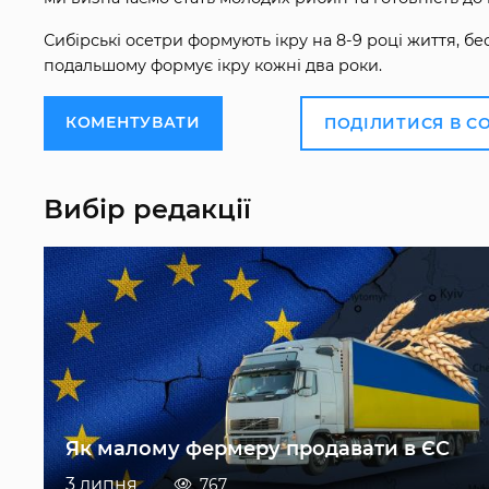
Сибірські осетри формують ікру на 8-9 році життя, бе
подальшому формує ікру кожні два роки.
КОМЕНТУВАТИ
ПОДІЛИТИСЯ В С
Вибір редакції
Як малому фермеру продавати в ЄС
3 липня
767