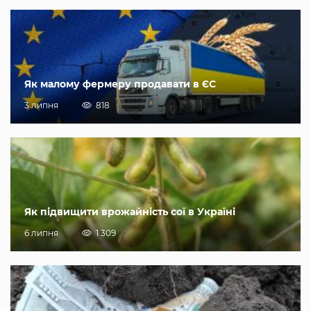
Як малому фермеру продавати в ЄС
3 липня
818
Як підвищити врожайність сої в Україні
6 липня
1 309