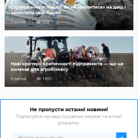
Страхування врожаю, як не «молитися» на дощ і
захистити свій бізнес
7 липня
528
Нові критерії критичності підприємств — що це
означає для агробізнесу
8 липня
1 657
Не пропусти останні новини!
Підписуйся на наші соціальні мережі та e-mail
розсилку.