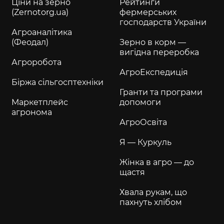
Ціни на зерно
Рейтинги
(Zernotorg.ua)
фермерських
господарств України
Агроаналітика
(Феодал)
Зерно в корм —
вигідна переробка
Агроробота
АгроЕкспедиція
Біржа сільгосптехніки
Гранти та програми
Маркетплейс
допомоги
агронома
АгроОсвіта
Я — Куркуль
Жінка в агро — до
щастя
Хвала рукам, що
пахнуть хлібом