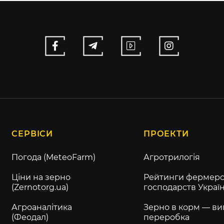
СЕРВІСИ
ПРОЕКТИ
Погода (MeteoFarm)
Агротрилогія
Ціни на зерно
Рейтинги фермерс
(Zernotorg.ua)
господарств Украї
Агроаналітика
Зерно в корм — ви
(Феодал)
переробка