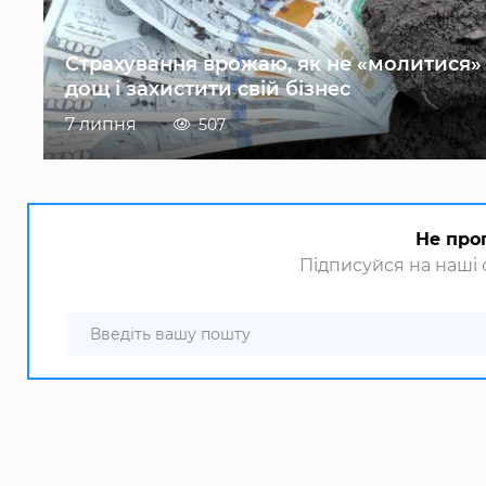
Страхування врожаю, як не «молитися»
дощ і захистити свій бізнес
7 липня
507
Не про
Підписуйся на наші с