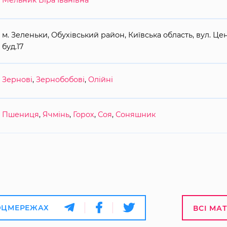
Мельник Віра Іванівна
м. Зеленьки, Обухівський район, Київська область, вул. Ц
буд.17
Зернові
,
Зернобобові
,
Олійні
Пшениця
,
Ячмінь
,
Горох
,
Соя
,
Соняшник
ОЦМЕРЕЖАХ
ВСІ МА