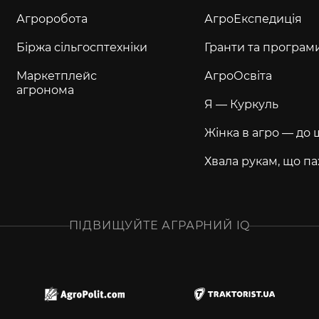
Агроробота
АгроЕкспедиція
Біржа сільгосптехніки
Гранти та програм
Маркетплейс
АгроОсвіта
агронома
Я — Куркуль
Жінка в агро — до 
Хвала рукам, що па
ПІДВИЩУЙТЕ АГРАРНИЙ IQ