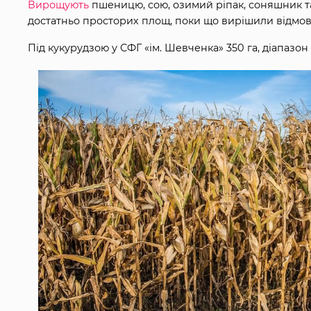
Вирощують
пшеницю, сою, озимий ріпак, соняшник та 
достатньо просторих площ, поки що вирішили відмовит
Під кукурудзою у СФГ «ім. Шевченка» 350 га, діапаз