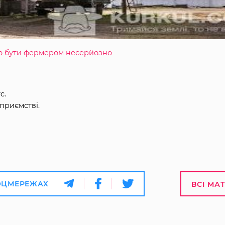
що бути фермером несерйозно
с.
приємстві.
ОЦМЕРЕЖАХ
ВСІ МА