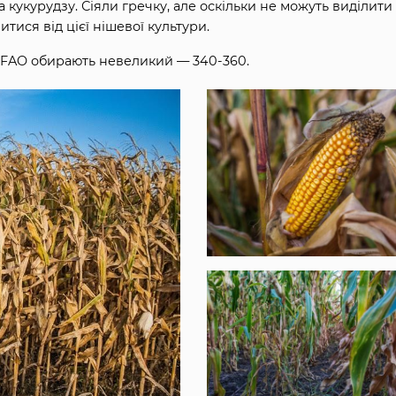
кукурудзу. Сіяли гречку, але оскільки не можуть виділити 
ися від цієї нішевої культури.
он FAO обирають невеликий — 340-360.