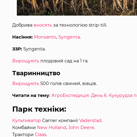
Добрива
вносять
за технологією strip-till.
Насіння:
Monsanto
,
Syngenta
.
ЗЗР:
Syngenta.
Вирощують
плодовий сад на 1 га.
Тваринництво
Вирощують
500 голів свиней, вівців.
Читати на тему
:
АгроЕкспедиція. День 6. Кукурудза по
Парк техніки:
Культиватор
Carrier компанії
Vaderstad
.
Комбайни
New Holland
,
John Deere
.
Трактори
Claas
.