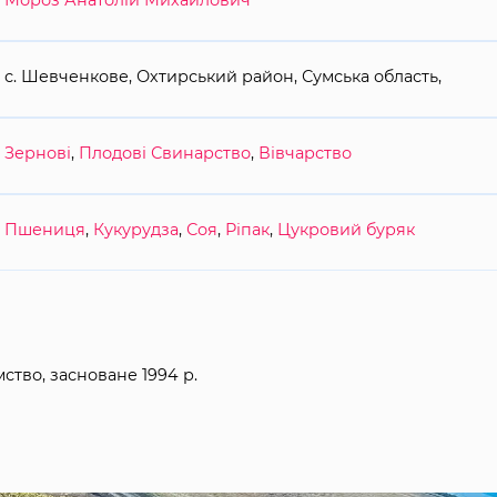
Мороз Анатолій Михайлович
с. Шевченкове, Охтирський район, Сумська область,
Зернові
,
Плодові
Свинарство
,
Вівчарство
Пшениця
,
Кукурудза
,
Соя
,
Ріпак
,
Цукровий буряк
ство, засноване 1994 р.