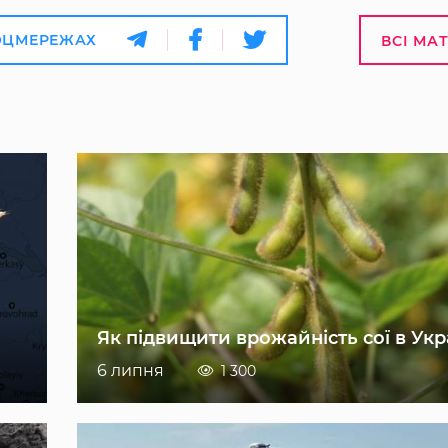
ОЦМЕРЕЖАХ
ВСІ МА
Як підвищити врожайність сої в Укр
6 липня
1 300