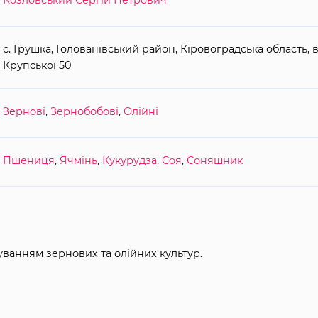
Козловський Сергій Петрович
с. Грушка, Голованівський район, Кіровоградська область, в
Крупської 50
Зернові
,
Зернобобові
,
Олійні
Пшениця
,
Ячмінь
,
Кукурудза
,
Соя
,
Соняшник
ванням зернових та олійних культур.