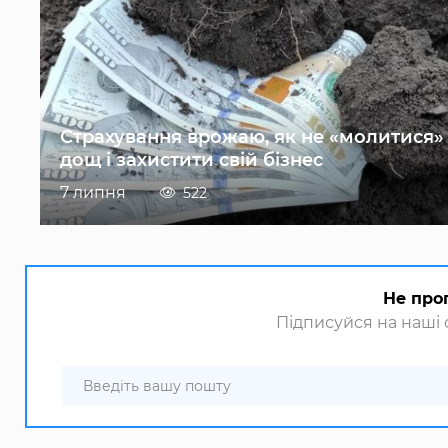
Страхування врожаю, як не «молитися»
дощ і захистити свій бізнес
7 липня
522
Не про
Підписуйся на наші с