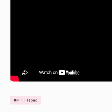
#МПП Тарас