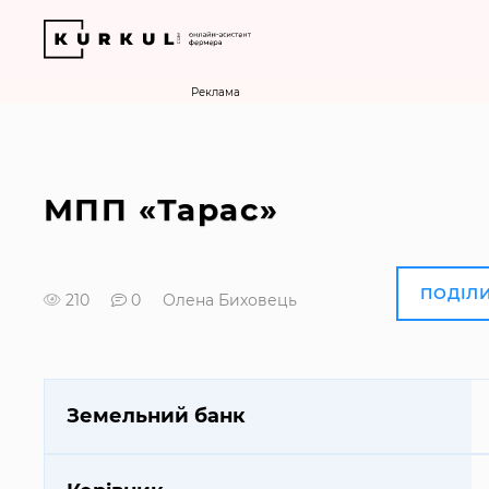
Реклама
МПП «Тарас»
ПОДІЛ
210
0
Олена Биховець
Земельний банк