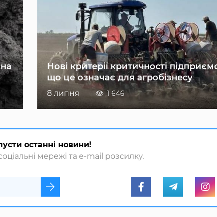
 на
Нові критерії критичності підприєм
що це означає для агробізнесу
8 липня
1 646
пусти останні новини!
оціальні мережі та e-mail розсилку.