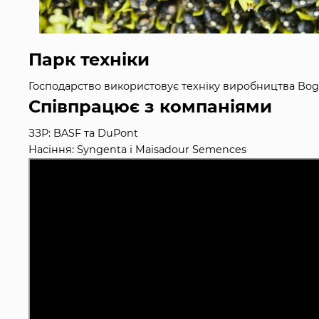
Парк техніки
Господарство використовує техніку виробництва Bog
Співпрацює з компаніями
ЗЗР: BASF та DuPont
Насіння: Syngenta і Maisadour Semences