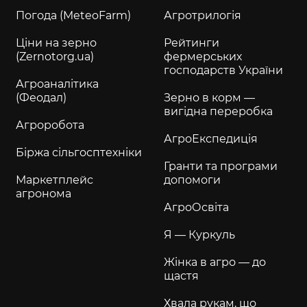
Погода (MeteoFarm)
Агротрилогія
Ціни на зерно
Рейтинги
(Zernotorg.ua)
фермерських
господарств України
Агроаналітика
(Феодал)
Зерно в корм —
вигідна переробка
Агроробота
АгроЕкспедиція
Біржа сільгосптехніки
Гранти та програми
Маркетплейс
допомоги
агронома
АгроОсвіта
Я — Куркуль
Жінка в агро — до
щастя
Хвала рукам, що