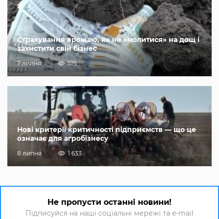
Страхування врожаю, як не «молитися» на дощ і
захистити свій бізнес
7 липня
519
Нові критерії критичності підприємств — що це
означає для агробізнесу
8 липня
1 633
Не пропусти останні новини!
Підписуйся на наші соціальні мережі та e-mail