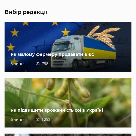
Вибір редакції
Як малому фермеру продавати в ЄС
3 липня
798
Як підвищити врожайність сої в Україні
6 липня
1 292