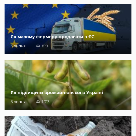
Як малому фермеру продавати в ЄС
3 липня
819
Як підвищити врожайність сої в Україні
6 липня
1 313