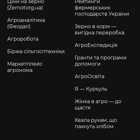
Ціни на зерно
Рейтинги
(Zernotorg.ua)
фермерських
господарств України
Агроаналітика
(Феодал)
Зерно в корм —
вигідна переробка
Агроробота
АгроЕкспедиція
Біржа сільгосптехніки
Гранти та програми
Маркетплейс
допомоги
агронома
АгроОсвіта
Я — Куркуль
Жінка в агро — до
щастя
Хвала рукам, що
пахнуть хлібом