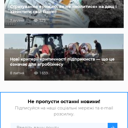
Страхування врожаю, як не «молитися» на дощ і
захистити свій бізнес
7 липня
529
Нові критерії критичності підприємств — що це
означає для агробізнесу
8 липня
1 659
Не пропусти останні новини!
Підписуйся на наші соціальні мережі та e-mail
розсилку.