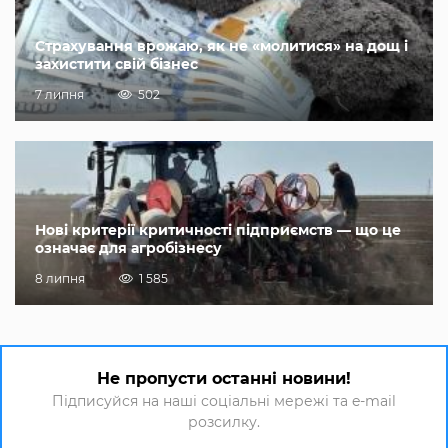
Страхування врожаю, як не «молитися» на дощ і
захистити свій бізнес
7 липня
502
Нові критерії критичності підприємств — що це
означає для агробізнесу
8 липня
1 585
Не пропусти останні новини!
Підписуйся на наші соціальні мережі та e-mail
розсилку.