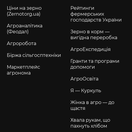
Ціни на зерно
Рейтинги
(Zernotorg.ua)
фермерських
господарств України
Агроаналітика
(Феодал)
Зерно в корм —
вигідна переробка
Агроробота
АгроЕкспедиція
Біржа сільгосптехніки
Гранти та програми
Маркетплейс
допомоги
агронома
АгроОсвіта
Я — Куркуль
Жінка в агро — до
щастя
Хвала рукам, що
пахнуть хлібом