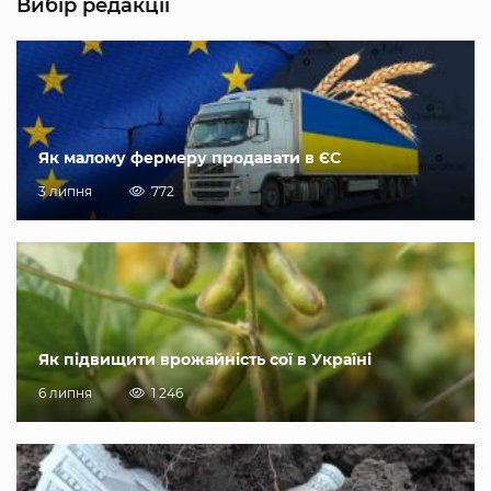
Вибір редакції
Як малому фермеру продавати в ЄС
3 липня
772
Як підвищити врожайність сої в Україні
6 липня
1 246