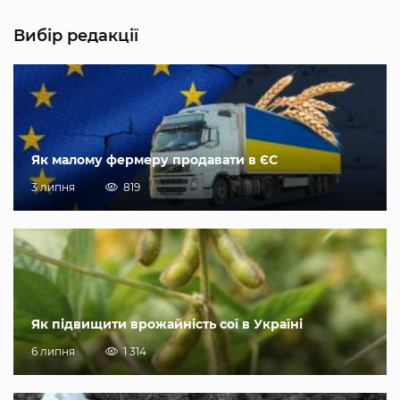
Вибір редакції
Як малому фермеру продавати в ЄС
3 липня
819
Як підвищити врожайність сої в Україні
6 липня
1 314