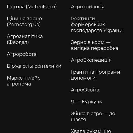
Погода (MeteoFarm)
Агротрилогія
Ціни на зерно
Рейтинги
(Zernotorg.ua)
фермерських
господарств України
Агроаналітика
(Феодал)
Зерно в корм —
вигідна переробка
Агроробота
АгроЕкспедиція
Біржа сільгосптехніки
Гранти та програми
Маркетплейс
допомоги
агронома
АгроОсвіта
Я — Куркуль
Жінка в агро — до
щастя
Хвала рукам, що