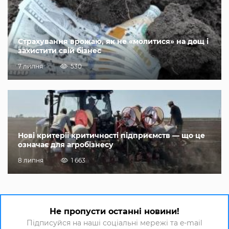
Страхування врожаю, як не «молитися» на дощ і
захистити свій бізнес
7 липня
530
Нові критерії критичності підприємств — що це
означає для агробізнесу
8 липня
1 663
Не пропусти останні новини!
Підписуйся на наші соціальні мережі та e-mail