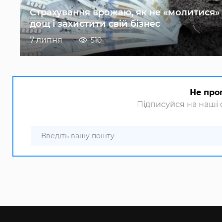
Страхування врожаю, як не «молитися»
дощ і захистити свій бізнес
7 липня
510
Не про
Підписуйся на наші с