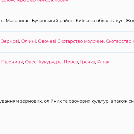
Білоус Ярослав Миколайович
с. Маковище, Бучанський район, Київська область, вул. Жо
Зернові
,
Олійні
,
Овочеві
Скотарство молочне
,
Скотарство 
Пшениця
,
Овес
,
Кукурудза
,
Просо
,
Гречка
,
Ріпак
ванням зернових, олійних та овочевих культур, а також ск