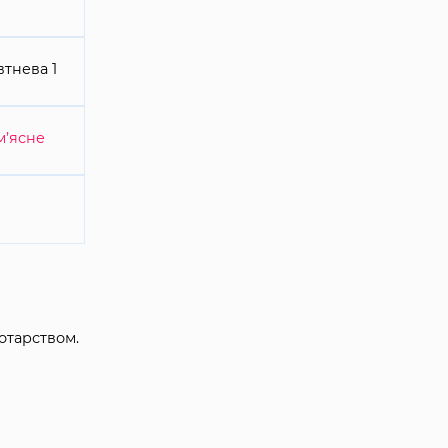
втнева 1
м’ясне
отарством.