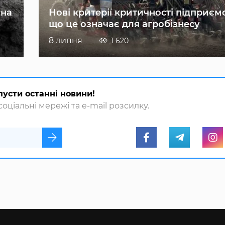
 на
Нові критерії критичності підприєм
що це означає для агробізнесу
8 липня
1 620
пусти останні новини!
оціальні мережі та e-mail розсилку.