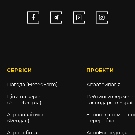
СЕРВІСИ
ПРОЕКТИ
Погода (MeteoFarm)
Агротрилогія
Ціни на зерно
Рейтинги фермерс
(Zernotorg.ua)
господарств Украї
Агроаналітика
Зерно в корм — ви
(Феодал)
переробка
Агроробота
АгроЕкспедиція