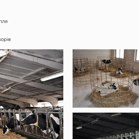
опля
корів