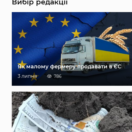
Вибір редакції
Як малому фермеру продавати в ЄС
3 липня
786