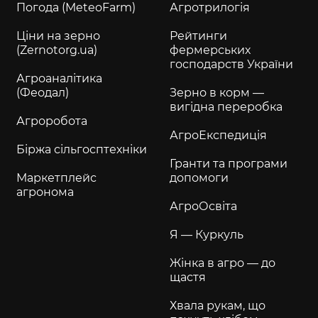
Погода (MeteoFarm)
Агротрилогія
Ціни на зерно
Рейтинги
(Zernotorg.ua)
фермерських
господарств України
Агроаналітика
(Феодал)
Зерно в корм —
вигідна переробка
Агроробота
АгроЕкспедиція
Біржа сільгосптехніки
Гранти та програми
Маркетплейс
допомоги
агронома
АгроОсвіта
Я — Куркуль
Жінка в агро — до
щастя
Хвала рукам, що