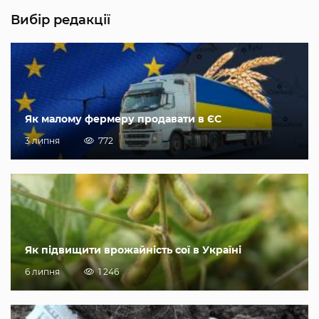
Вибір редакції
Як малому фермеру продавати в ЄС
3 липня
772
Як підвищити врожайність сої в Україні
6 липня
1 246