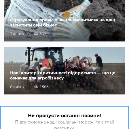
Страхування врожаю, як не «молитися» на дощ і
захистити свій бізнес
7 липня
502
Нові критерії критичності підприємств — що це
означає для агробізнесу
8 липня
1 585
Не пропусти останні новини!
Підписуйся на наші соціальні мережі та e-mail
розсилку.